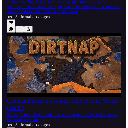
Similar ao Play Anywhere, novo programa do Xbox em
parceria com a Ubisoft traz jogo em diferentes plataformas com
apenas uma compra. Confira como usar
ago 2
Jornal dos Jogos
•
Conheça Dirtnap, novo jogo indie ao estilo Worms
para PC
Novo game independente traz inspiração em Worms! Confira
tudo sobre o título
ago 2
Jornal dos Jogos
•