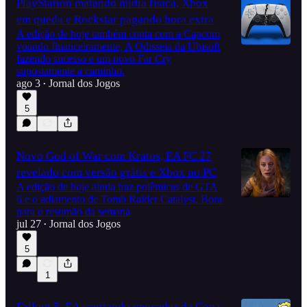
PlayStation matando mídia física, Xbox
em queda e Rockstar pagando hora extra
A edição de hoje também conta com a Capcom
voando financeiramente, A Odisseia da Ubisoft
fazendo sucesso e um novo Far Cry
supostamente a caminho.
ago 3
Jornal dos Jogos
•
5
Novo God of War com Kratos, EA FC 27
revelado com versão grátis e Xbox no PC
A edição de hoje ainda traz polêmicas de GTA
6 e o adiamento de Tomb Raider Catalyst. Bora
para o resumão da semana
jul 27
Jornal dos Jogos
•
5
1
Fallout 5, EA acertando vencedor da Copa