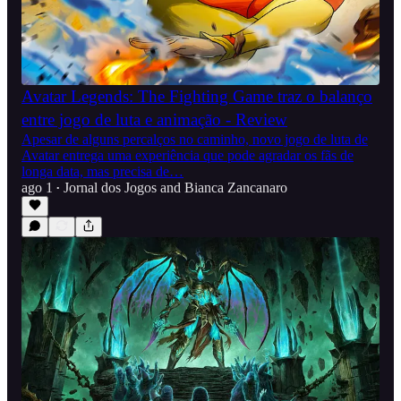
Avatar Legends: The Fighting Game traz o balanço
entre jogo de luta e animação - Review
Apesar de alguns percalços no caminho, novo jogo de luta de
Avatar entrega uma experiência que pode agradar os fãs de
longa data, mas precisa de…
ago 1
Jornal dos Jogos
and
Bianca Zancanaro
•