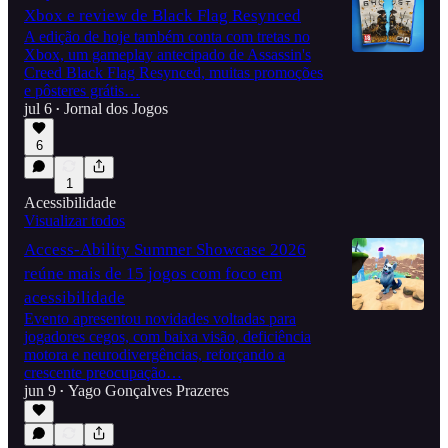
Xbox e review de Black Flag Resynced
A edição de hoje também conta com tretas no
Xbox, um gameplay antecipado de Assassin's
Creed Black Flag Resynced, muitas promoções
e pôsteres grátis…
jul 6
Jornal dos Jogos
•
6
1
Acessibilidade
Visualizar todos
Access-Ability Summer Showcase 2026
reúne mais de 15 jogos com foco em
acessibilidade
Evento apresentou novidades voltadas para
jogadores cegos, com baixa visão, deficiência
motora e neurodivergências, reforçando a
crescente preocupação…
jun 9
Yago Gonçalves Prazeres
•