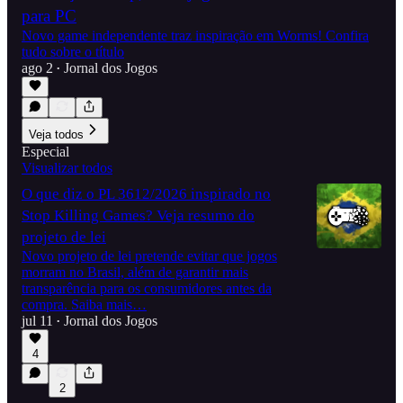
para PC
Novo game independente traz inspiração em Worms! Confira
tudo sobre o título
ago 2
Jornal dos Jogos
•
Veja todos
Especial
Visualizar todos
O que diz o PL 3612/2026 inspirado no
Stop Killing Games? Veja resumo do
projeto de lei
Novo projeto de lei pretende evitar que jogos
morram no Brasil, além de garantir mais
transparência para os consumidores antes da
compra. Saiba mais…
jul 11
Jornal dos Jogos
•
4
2