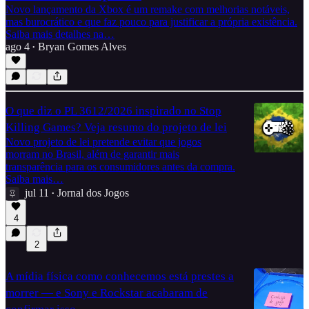
Novo lançamento da Xbox é um remake com melhorias notáveis,
mas burocrático e que faz pouco para justificar a própria existência.
Saiba mais detalhes na…
ago 4
Bryan Gomes Alves
•
O que diz o PL 3612/2026 inspirado no Stop
Killing Games? Veja resumo do projeto de lei
Novo projeto de lei pretende evitar que jogos
morram no Brasil, além de garantir mais
transparência para os consumidores antes da compra.
Saiba mais…
jul 11
Jornal dos Jogos
•
4
2
A mídia física como conhecemos está prestes a
morrer — e Sony e Rockstar acabaram de