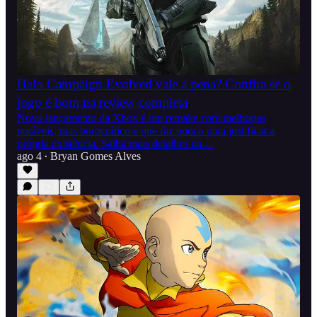
Halo Campaign Evolved vale a pena? Confira se o
jogo é bom na review completa
Novo lançamento da Xbox é um remake com melhorias
notáveis, mas burocrático e que faz pouco para justificar a
própria existência. Saiba mais detalhes na…
ago 4
Bryan Gomes Alves
•