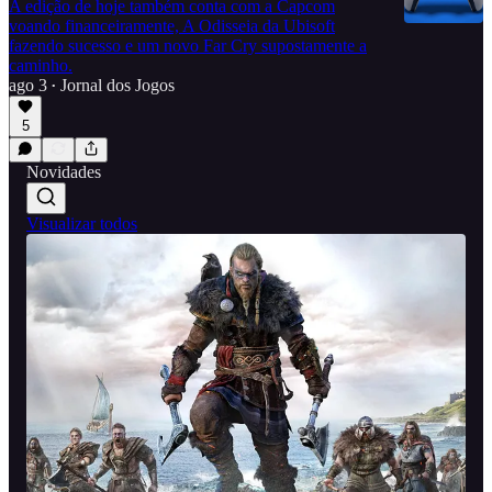
A edição de hoje também conta com a Capcom
voando financeiramente, A Odisseia da Ubisoft
fazendo sucesso e um novo Far Cry supostamente a
caminho.
ago 3
Jornal dos Jogos
•
5
Novidades
Visualizar todos