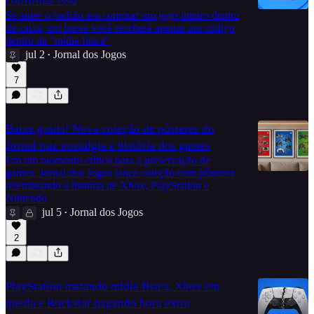
confirmar isso
Se antes o padrão era comprar um jogo inteiro dentro
da caixa, em breve você receberá apenas um código
dentro da "mídia física"
jul 2
Jornal dos Jogos
•
7
Baixe grátis! Nova coleção de pôsteres do
Jornal traz nostalgia e história dos games
Em um momento crítico para a preservação de
games, Jornal dos Jogos lança coleção com pôsteres
relembrando a história de Xbox, PlayStation e
Nintendo
jul 5
Jornal dos Jogos
•
2
PlayStation matando mídia física, Xbox em
queda e Rockstar pagando hora extra