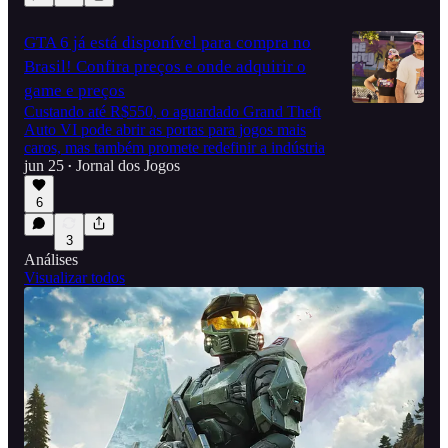
GTA 6 já está disponível para compra no
Brasil! Confira preços e onde adquirir o
game e preços
Custando até R$550, o aguardado Grand Theft
Auto VI pode abrir as portas para jogos mais
caros, mas também promete redefinir a indústria
jun 25
Jornal dos Jogos
•
6
3
Análises
Visualizar todos