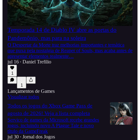
Temporada 14 de Diablo IV abre as portas do
Pandemônio, mas para na soleira
O Despertar da Morte traz melhorias importantes e temática
que puxa pela nostalgia de Reaper of Souls, mas acaba antes de
apresentar elementos realmente…
jul 16
Daniel Trefilio
•
1
1
Lançamentos de Games
Visualizar todos
Todos os jogos do Xbox Game Pass de
agosto de 2026! Veja a lista completa
Serviço de games da Microsoft recebe grandes
jogos, incluindo novo A Plague Tale e novo
título da GameFreak
jul 30
Jornal dos Jogos
•