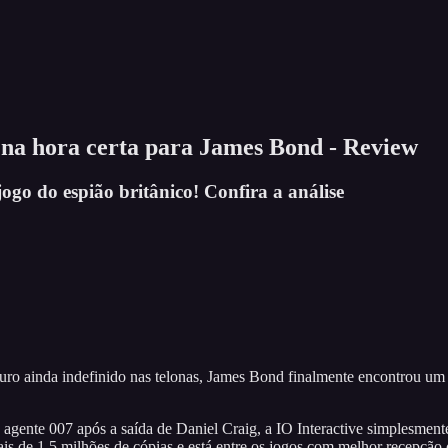
a na hora certa para James Bond - Review
ogo do espião britânico! Confira a análise
ro ainda indefinido nas telonas, James Bond finalmente encontrou um n
agente 007 após a saída de Daniel Craig, a IO Interactive simplesmente
is de 1,5 milhões de cópias e está entre os jogos com melhor recepção 