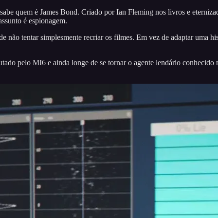
abe quem é James Bond. Criado por Ian Fleming nos livros e eternizad
assunto é espionagem.
 de não tentar simplesmente recriar os filmes. Em vez de adaptar uma his
o pelo MI6 e ainda longe de se tornar o agente lendário conhecido mu