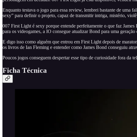
Enquanto testava o jogo para essa review, lembrei bastante de uma fa
sexy” para definir o projeto, capaz de transmitir intriga, mistério, v
007 First Light é sexy porque entende perfeitamente o que faz James
para os videogames, a IO consegue atualizar Bond para uma geração que
E digo isso como alguém que entrou em First Light depois de maratonar
os livros de Ian Fleming e entender como James Bond conseguiu atrav
Poucos jogos conseguem despertar esse tipo de curiosidade fora da tela
Ficha Técnica