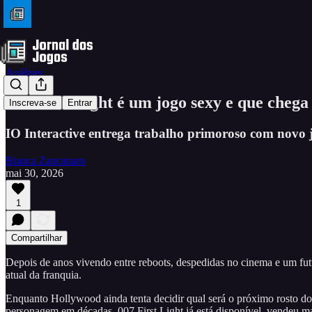
Análises
007 First Light é um jogo sexy e que cheg
Inscreva-se
Entrar
IO Interactive entrega trabalho primoroso com novo j
Bianca Zancanaro
mai 30, 2026
1
Compartilhar
Depois de anos vivendo entre reboots, despedidas no cinema e um futu
atual da franquia.
Enquanto Hollywood ainda tenta decidir qual será o próximo rosto do 
personagem em décadas. 007 First Light já está disponível, vendeu ma