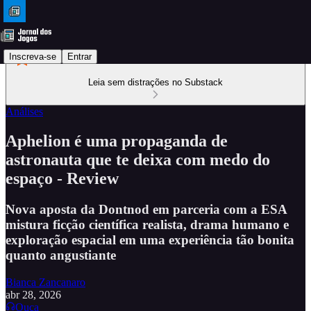
Inscreva-se
Entrar
Leia sem distrações no Substack
Análises
Aphelion é uma propaganda de
astronauta que te deixa com medo do
espaço - Review
Nova aposta da Dontnod em parceria com a ESA
mistura ficção científica realista, drama humano e
exploração espacial em uma experiência tão bonita
quanto angustiante
Bianca Zancanaro
abr 28, 2026
Ouça