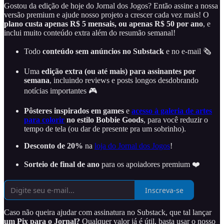
Gostou da edição de hoje do Jornal dos Jogos? Então assine a nossa
versão premium e ajude nosso projeto a crescer cada vez mais! O
plano custa apenas R$ 5 mensais, ou apenas R$ 50 por ano
, e
inclui muito conteúdo extra além do resumão semanal!
Todo
conteúdo sem anúncios no Substack
e no e-mail 🗞️
Uma
edição extra (ou até mais) para assinantes por
semana
, incluindo reviews e posts longos desdobrando
notícias importantes 🎮
Pôsteres inspirados em games
e
acesso à galeria de artes
para colorir
no estilo Bobbie Goods
, para você reduzir o
tempo de tela (ou dar de presente pra um sobrinho).
Desconto de 20%
na
loja do Jornal dos Jogos
!
Sorteio de final de ano
para os apoiadores premium ❤️
Inscreva-se
Caso não queira ajudar com assinatura no Substack, que tal lançar
um Pix para o Jornal?
Qualquer valor já é útil, basta usar o nosso