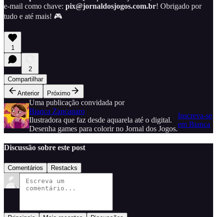
e-mail como chave:
pix@jornaldosjogos.com.br
! Obrigado por
tudo e até mais! 🎮
1
2
Compartilhar
Anterior
Próximo
Uma publicação convidada por
Bianca Zancanaro
Inscreva-se
Ilustradora que faz desde aquarela até o digital.
em Bianca
Desenha games para colorir no Jornal dos Jogos.
Discussão sobre este post
Comentários
Restacks