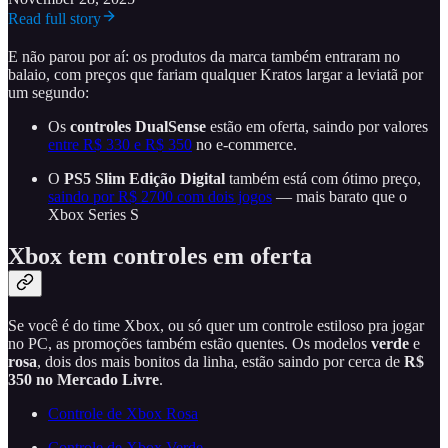
Read full story
E não parou por aí: os produtos da marca também entraram no
balaio, com preços que fariam qualquer Kratos largar a leviatã por
um segundo:
Os
controles DualSense
estão em oferta, saindo por valores
entre R$ 330 e R$ 350
no e-commerce.
O
PS5 Slim Edição Digital
também está com ótimo preço,
saindo por R$ 2700 com dois jogos
— mais barato que o
Xbox Series S
Xbox tem controles em oferta
Se você é do time Xbox, ou só quer um controle estiloso pra jogar
no PC, as promoções também estão quentes. Os modelos
verde
e
rosa
, dois dos mais bonitos da linha, estão saindo por cerca de
R$
350 no Mercado Livre
.
Controle de Xbox Rosa
Controle de Xbox Verde