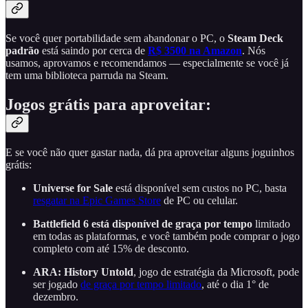
Se você quer portabilidade sem abandonar o PC, o
Steam Deck
padrão
está saindo por cerca de
R$ 3500 na Amazon
. Nós
usamos, aprovamos e recomendamos — especialmente se você já
tem uma biblioteca parruda na Steam.
Jogos grátis para aproveitar:
E se você não quer gastar nada, dá pra aproveitar alguns joguinhos
grátis:
Universe for Sale
está disponível sem custos no PC, basta
resgatar na Epic Games Store
de PC ou celular.
Battlefield 6 está disponível de graça por tempo
limitado
em todas as plataformas, e você também pode comprar o jogo
completo com até 15% de desconto.
ARA: History Untold
, jogo de estratégia da Microsoft, pode
ser jogado
de graça por tempo limitado
, até o dia 1° de
dezembro.