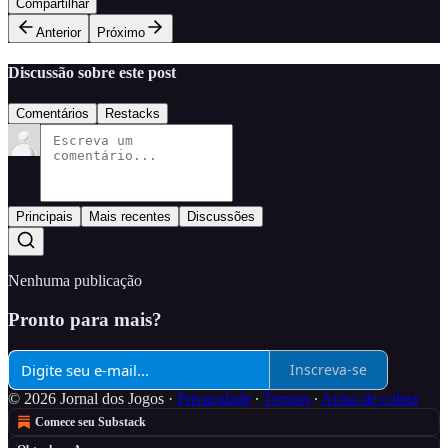
Compartilhar
Anterior
Próximo
Discussão sobre este post
Comentários
Restacks
Principais
Mais recentes
Discussões
Nenhuma publicação
Pronto para mais?
Inscreva-se
© 2026 Jornal dos Jogos
·
Privacidade
∙
Termos
∙
Aviso de coleta
Comece seu Substack