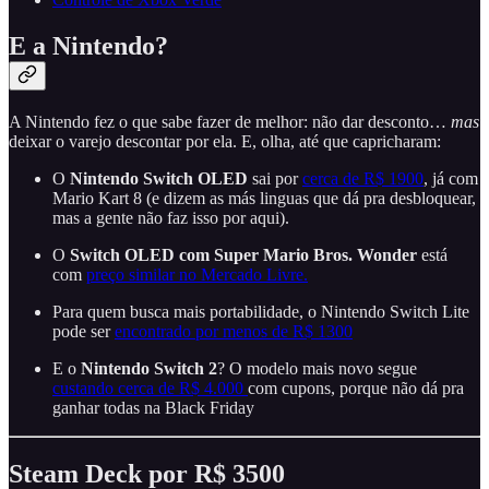
E a Nintendo?
A Nintendo fez o que sabe fazer de melhor: não dar desconto…
mas
deixar o varejo descontar por ela. E, olha, até que capricharam:
O
Nintendo Switch OLED
sai por
cerca de R$ 1900
, já com
Mario Kart 8 (e dizem as más linguas que dá pra desbloquear,
mas a gente não faz isso por aqui).
O
Switch OLED com Super Mario Bros. Wonder
está
com
preço similar no Mercado Livre.
Para quem busca mais portabilidade, o Nintendo Switch Lite
pode ser
encontrado por menos de R$ 1300
E o
Nintendo Switch 2
? O modelo mais novo segue
custando cerca de R$ 4.000
com cupons, porque não dá pra
ganhar todas na Black Friday
Steam Deck por R$ 3500