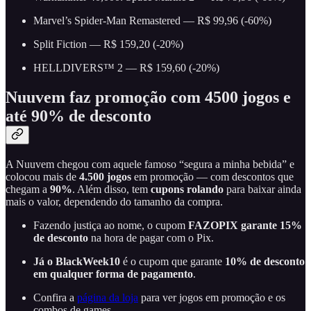
Marvel’s Spider-Man Remastered — R$ 99,96 (-60%)
Split Fiction — R$ 159,20 (-20%)
HELLDIVERS™ 2 — R$ 159,60 (-20%)
Nuuvem faz promoção com 4500 jogos e
até 90% de desconto
A Nuuvem chegou com aquele famoso “segura a minha bebida” e
colocou mais de
4.500 jogos
em promoção — com descontos que
chegam a
90%
. Além disso, tem
cupons rolando
para baixar ainda
mais o valor, dependendo do tamanho da compra.
Fazendo justiça ao nome, o cupom
FAZOPIX garante 15%
de desconto
na hora de pagar com o Pix.
Já o BlackWeek10
é o cupom que garante
10% de desconto
em qualquer forma de pagamento
.
Confira a
página da loja
para ver jogos em promoção e os
combos de games