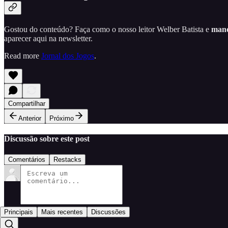
Gostou do conteúdo? Faça como o nosso leitor Welber Batista e
mand
aparecer aqui na newsletter.
Read more
Jornal dos Jogos
.
Compartilhar
Anterior
Próximo
Discussão sobre este post
Comentários
Restacks
Principais
Mais recentes
Discussões