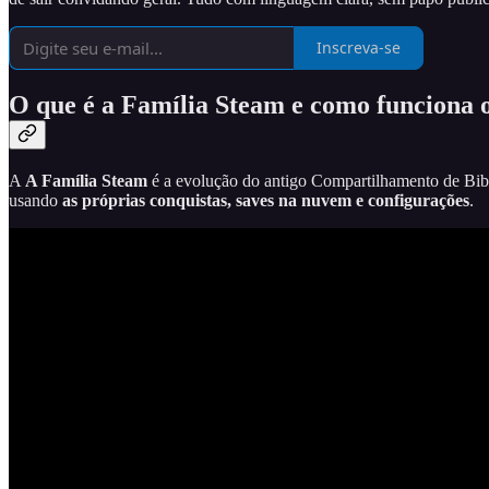
Inscreva-se
O que é a Família Steam e como funciona 
A
A Família Steam
é a evolução do antigo Compartilhamento de Biblio
usando
as próprias conquistas, saves na nuvem e configurações
.