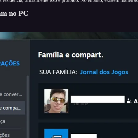
residência, oficialmente isso é proibido. No entanto, existem maneiras 
eam no PC