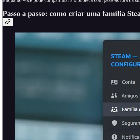
Enquanto você pode compartilhar a biblioteca com pessoas fora da sua 
Passo a passo: como criar uma família St