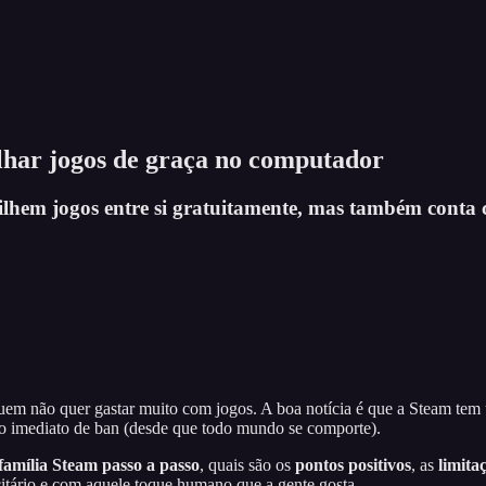
lhar jogos de graça no computador
ilhem jogos entre si gratuitamente, mas também conta
em não quer gastar muito com jogos. A boa notícia é que a Steam tem 
co imediato de ban (desde que todo mundo se comporte).
família Steam passo a passo
, quais são os
pontos positivos
, as
limita
itário e com aquele toque humano que a gente gosta.