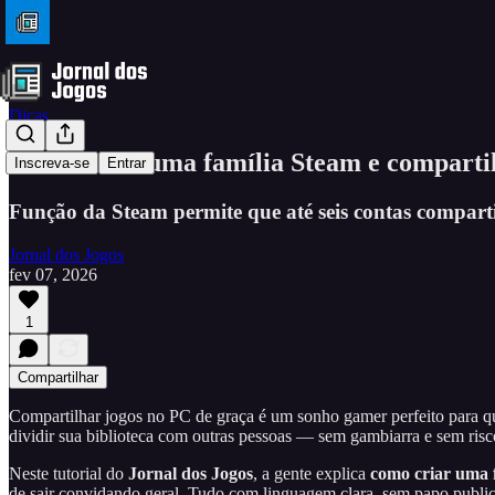
Dicas
Como criar uma família Steam e comparti
Inscreva-se
Entrar
Função da Steam permite que até seis contas compart
Jornal dos Jogos
fev 07, 2026
1
Compartilhar
Compartilhar jogos no PC de graça é um sonho gamer perfeito para qu
dividir sua biblioteca com outras pessoas — sem gambiarra e sem ris
Neste tutorial do
Jornal dos Jogos
, a gente explica
como criar uma 
de sair convidando geral. Tudo com linguagem clara, sem papo public