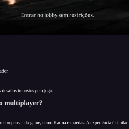
gador
 desafios impostos pelo jogo.
o multiplayer?
as recompensas do game, como Karma e moedas. A experiência é simila