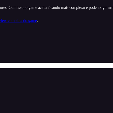
adores. Com isso, o game acaba ficando mais complexo e pode exigir ma
view completa do game
.