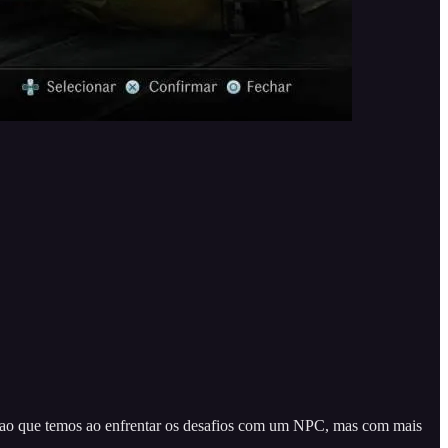
r ao que temos ao enfrentar os desafios com um NPC, mas com mais