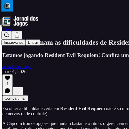
Dicas
Como funcionam as dificuldades de Reside
Inscreva-se
Entrar
Estamos jogando Resident Evil Requiem! Confira um 
Jornal dos Jogos
mar 01, 2026
1
Compartilhar
Escolher a dificuldade certa em
Resident Evil Requiem
não é só uma
de nervos (e de controle).
A Capcom trouxe opções que mudam bastante o ritmo, o gerenciamento 
configuração altera elementos importantes da experiência, incluindo 