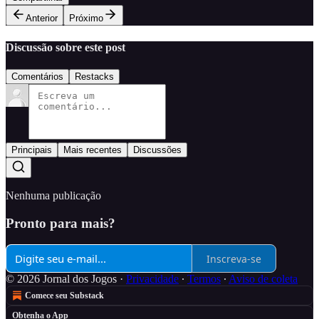
Anterior
Próximo
Discussão sobre este post
Comentários
Restacks
Principais
Mais recentes
Discussões
Nenhuma publicação
Pronto para mais?
Inscreva-se
© 2026 Jornal dos Jogos
·
Privacidade
∙
Termos
∙
Aviso de coleta
Comece seu Substack
Obtenha o App