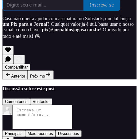
Inscreva-se
Caso não queira ajudar com assinatura no Substack, que tal lançar
um Pix para o Jornal?
Qualquer valor já é útil, basta usar o nosso
e-mail como chave:
pix@jornaldosjogos.com.br
! Obrigado por
tudo e até mais! 🎮
Compartilhar
Anterior
Próximo
Discussão sobre este post
Comentários
Restacks
Principais
Mais recentes
Discussões