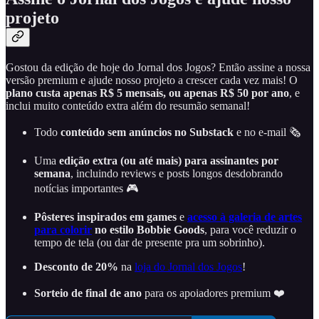
projeto
Gostou da edição de hoje do Jornal dos Jogos? Então assine a nossa
versão premium e ajude nosso projeto a crescer cada vez mais! O
plano custa apenas R$ 5 mensais, ou apenas R$ 50 por ano
, e
inclui muito conteúdo extra além do resumão semanal!
Todo
conteúdo sem anúncios no Substack
e no e-mail 🗞️
Uma
edição extra (ou até mais) para assinantes por
semana
, incluindo reviews e posts longos desdobrando
notícias importantes 🎮
Pôsteres inspirados em games
e
acesso à galeria de artes
para colorir
no estilo Bobbie Goods
, para você reduzir o
tempo de tela (ou dar de presente pra um sobrinho).
Desconto de 20%
na
loja do Jornal dos Jogos
!
Sorteio de final de ano
para os apoiadores premium ❤️