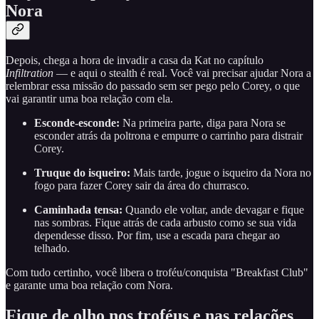
Nora
Depois, chega a hora de invadir a casa da Kat no capítulo
Infiltration
— e aqui o stealth é real. Você vai precisar ajudar Nora a
relembrar essa missão do passado sem ser pego pelo Corey, o que
vai garantir uma boa relação com ela.
Esconde-esconde:
Na primeira parte, diga para Nora se
esconder atrás da poltrona e empurre o carrinho para distrair
Corey.
Truque do isqueiro:
Mais tarde, jogue o isqueiro da Nora no
fogo para fazer Corey sair da área do churrasco.
Caminhada tensa:
Quando ele voltar, ande devagar e fique
nas sombras. Fique atrás de cada arbusto como se sua vida
dependesse disso. Por fim, use a escada para chegar ao
telhado.
Com tudo certinho, você libera o troféu/conquista "Breakfast Club"
e garante uma boa relação com Nora.
Fique de olho nos troféus e nas relações