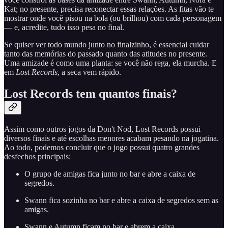
Kat; no presente, precisa reconectar essas relações. As fitas vão te
mostrar onde você pisou na bola (ou brilhou) com cada personagem
— e, acredite, tudo isso pesa no final.
Se quiser ver todo mundo junto no finalzinho, é essencial cuidar
tanto das memórias do passado quanto das atitudes no presente.
Uma amizade é como uma planta: se você não rega, ela murcha. E
em
Lost Records
, a seca vem rápido.
Lost Records tem quantos finais?
Assim como outros jogos da Don't Nod, Lost Records possui
diversos finais e até escolhas menores acabam pesando na jogatina.
Ao todo, podemos concluir que o jogo possui quatro grandes
desfechos principais:
O grupo de amigas fica junto no bar e abre a caixa de
segredos.
Swann fica sozinha no bar e abre a caixa de segredos sem as
amigas.
Swann e Autumn ficam no bar e abrem a caixa.