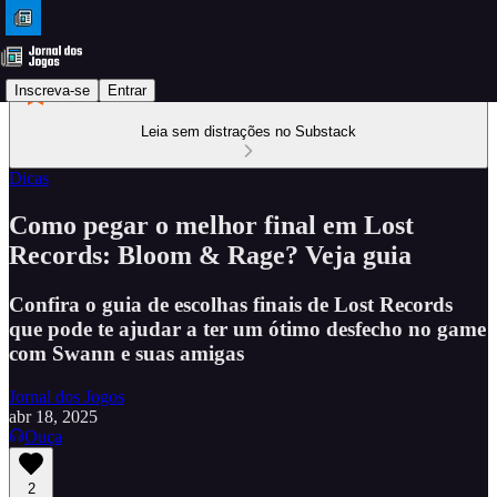
Inscreva-se
Entrar
Leia sem distrações no Substack
Dicas
Como pegar o melhor final em Lost
Records: Bloom & Rage? Veja guia
Confira o guia de escolhas finais de Lost Records
que pode te ajudar a ter um ótimo desfecho no game
com Swann e suas amigas
Jornal dos Jogos
abr 18, 2025
Ouça
2