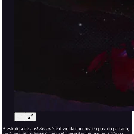
A estrutura de
Lost Records
é dividida em dois tempos: no passado,
você constrói as bases da amizade entre Swann, Autumn, Nora e