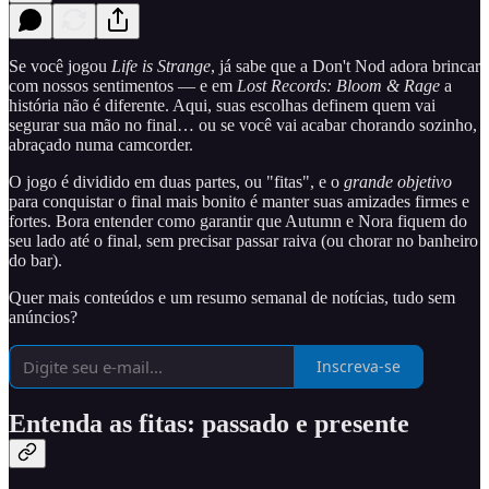
Se você jogou
Life is Strange
, já sabe que a Don't Nod adora brincar
com nossos sentimentos — e em
Lost Records: Bloom & Rage
a
história não é diferente. Aqui, suas escolhas definem quem vai
segurar sua mão no final… ou se você vai acabar chorando sozinho,
abraçado numa camcorder.
O jogo é dividido em duas partes, ou "fitas", e o
grande objetivo
para conquistar o final mais bonito é manter suas amizades firmes e
fortes. Bora entender como garantir que Autumn e Nora fiquem do
seu lado até o final, sem precisar passar raiva (ou chorar no banheiro
do bar).
Quer mais conteúdos e um resumo semanal de notícias, tudo sem
anúncios?
Inscreva-se
Entenda as fitas: passado e presente