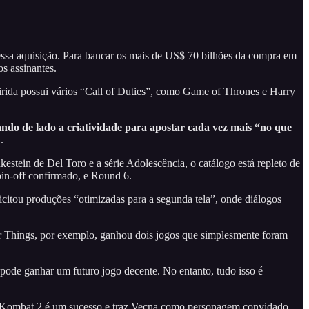
 dessa aquisição. Para bancar os mais de US$ 70 bilhões da compra em
s assinantes.
rida possui vários “Call of Duties”, como Game of Thrones e Harry
ando de lado a criatividade para apostar cada vez mais “no que
.
estein de Del Toro e a série Adolescência, o catálogo está repleto de
pin-off confirmado, e Round 6.
licitou produções “otimizadas para a segunda tela”, onde diálogos
ger Things, por exemplo, ganhou dois jogos que simplesmente foram
 pode ganhar um futuro jogo decente. No entanto, tudo isso é
tal Kombat 2 é um sucesso e traz Vecna como personagem convidado.