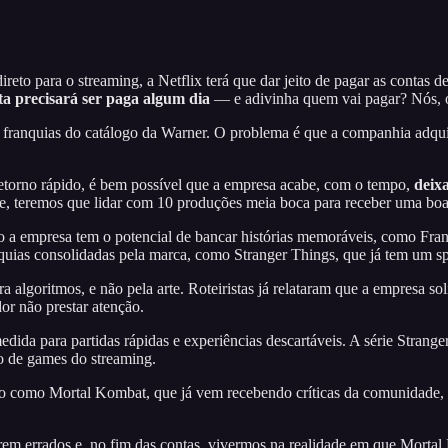
reto para o streaming, a Netflix terá que dar jeito de pagar as contas
ta precisará ser paga algum dia
— e adivinha quem vai pagar? Nós, o
 franquias do catálogo da Warner. O problema é que a companhia adqui
retorno rápido, é bem possível que a empresa acabe, com o tempo,
deix
te, teremos que lidar com 10 produções meia boca para receber uma boa
to a empresa tem o potencial de bancar histórias memoráveis, como Frank
quias consolidadas pela marca, como Stranger Things, que já tem um s
a algoritmos, e não pela arte. Roteiristas já relataram que a empresa so
or não prestar atenção.
dida para partidas rápidas e experiências descartáveis. A série Stran
go de games do streaming.
peso como Mortal Kombat, que já vem recebendo críticas da comunidade,
tarem errados e, no fim das contas, vivermos na realidade em que Mor