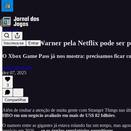
Especial
Compra da Warner pela Netflix pode ser pé
Inscreva-se
Entrar
O Xbox Game Pass já nos mostra: precisamos ficar co
Jornal dos Jogos
dez 07, 2025
3
Compartilhar
Além de roubar a atenção de muita gente com Stranger Things nas últ
HBO em um
negócio avaliado em mais de US$ 82 bilhões
.
O namoro entre as gigantes já estava rolando faz um tempo, mas agora
negócio em 2026 —
se os órgãos regulatórios permitirem
.