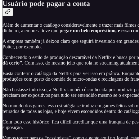
Usuário pode pagar a conta
Além de aumentar o catálogo consideravelmente e trazer mais filmes di
dinheiro, a empresa teve que
pegar um belo empréstimo, e essa con
A empresa também já deixou claro que seguirá investindo em grandes
Potter, por exemplo.
Conhecendo o estilo de produção descartável da Netflix e busca por 
dá certo”
. Com isso, do mesmo jeito que rola no streaming atualmen
Basta conferir o catálogo da Netflix para ver isso em prática. Enquan
produções com gosto de comida de micro-ondas e reciclagens de fran
Não bastasse tudo isso, a Netflix também é conhecida por produzir par
precisam ser expositivos para tudo ser entendido mesmo se o expectad
No mundo dos games, essa estratégia se traduz em games feitos sob me
retirados de todas as lojas, e hoje vivem escondidos dentro do catálo
Com todo esse histórico, fica difícil acreditar que uma franquia de 
suposição.
Vamos torcer para os “pessimistas”, como a gente aqui no Jornal, es