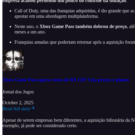
empresa acabou perdendo um pouco do controle da situação
.
Call of Duty, uma das franquias adquiridas, é tão grande que a
apostar em uma abordagem multiplataforma.
Neste ano, o
Xbox Game Pass também dobrou de preço
, al
meses a um ano.
Franquias amadas que poderiam retornar após a aquisição fora
Xbox Game Pass agora custa até R$ 120! Veja preços e planos
Jornal dos Jogos
·
October 2, 2025
Read full story
Apesar de serem empresas bem diferentes, a aquisição bilionária da N
exemplo, já pode ser considerado certo.