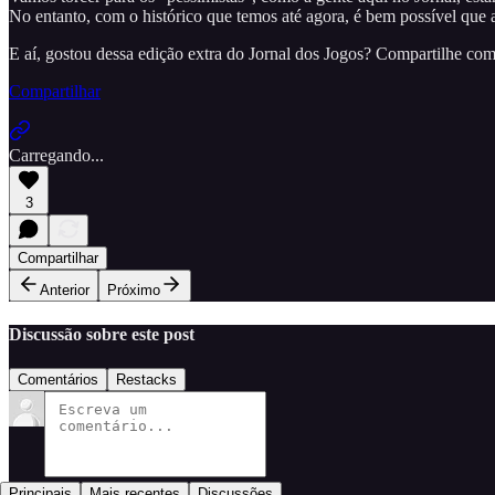
No entanto, com o histórico que temos até agora, é bem possível que 
E aí, gostou dessa edição extra do Jornal dos Jogos? Compartilhe co
Compartilhar
Carregando...
3
Compartilhar
Anterior
Próximo
Discussão sobre este post
Comentários
Restacks
Principais
Mais recentes
Discussões