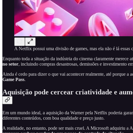
A Netflix possui uma divisão de games, mas ela não é lá essas c
Enquanto toda a situação da indústria do cinema claramente merece a
no setor
, incluindo compras desastrosas, demissões e investimento e
Ainda é cedo para dizer o que vai acontecer realmente, até porque a aq
Game Pass
.
Aquisição pode cercear criatividade e aum
Em um mundo ideal, a aquisição da Warner pela Netflix poderia garan
diferentes conteúdos, com boa qualidade e preço justo.
A realidade, no entanto, pode ser mais cruel. A Microsoft adquiriu a