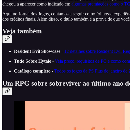
chegou a aparecer como indicado em
algumas premiações como o T
Aqui no Jornal dos Jogos, contamos a seguir como foi nossa experi
dos créditos finais. Além disso, o título também é a prova de que você
Veja também
Resident Evil Showcase
-
12 detalhes sobre Resident Evil Re
Tudo Sobre Hytale
-
Veja preço, requisitos de PC e como comp
Catálogo completo
-
Todos os jogos da PS Plus de janeiro de
Um RPG sobre sobreviver ao último ano do