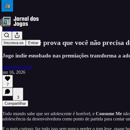
Análises
Consume Me prova que você não precisa de 
Inscreva-se
Entrar
Jogo indie esnobado nas premiações transforma a ad
Jornal dos Jogos
jan 16, 2026
7
3
Compartilhar
Todo mundo sabe que ser adolescente é horrível, e
Consume Me
não 
adolescência da desenvolvedora como ponto de partida para contar uma 
E o mais curioso: faz tudo isso sem nunca perder o tom leve, quase bo