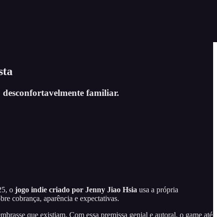
sta
desconfortavelmente familiar.
25, o
jogo indie criado por Jenny Jiao Hsia
usa a própria
bre cobrança, aparência e expectativas.
lembrasse que existiam. Com essa premissa genial e autoral, o game até