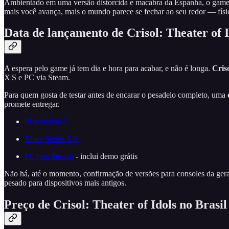
Ambientado em uma versão distorcida e macabra da Espanha, o game co
mais você avança, mais o mundo parece se fechar ao seu redor — físi
Data de lançamento de Crisol: Theater of I
A espera pelo game já tem dia e hora para acabar, e não é longa.
Cris
X|S e PC via Steam.
Para quem gosta de testar antes de encarar o pesadelo completo, uma
promete entregar.
PlayStation 5
Xbox Series X|S
PC (via Steam)
- inclui demo grátis
Não há, até o momento, confirmação de versões para consoles da geraç
pesado para dispositivos mais antigos.
Preço de Crisol: Theater of Idols no Brasil