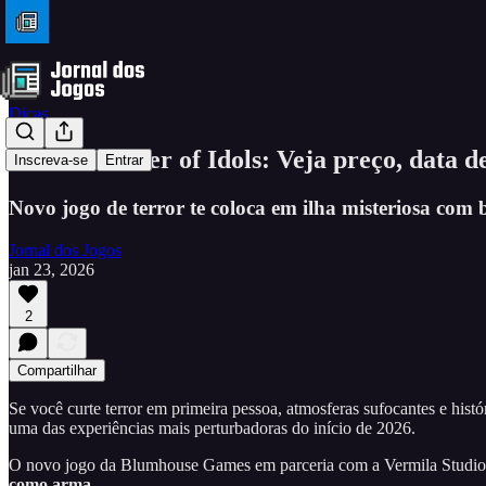
Dicas
Crisol Theater of Idols: Veja preço, data 
Inscreva-se
Entrar
Novo jogo de terror te coloca em ilha misteriosa com 
Jornal dos Jogos
jan 23, 2026
2
Compartilhar
Se você curte terror em primeira pessoa, atmosferas sufocantes e hist
uma das experiências mais perturbadoras do início de 2026.
O novo jogo da Blumhouse Games em parceria com a Vermila Studios a
como arma.