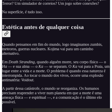
Terror? Um simulador de correios? Um jogo sobre conexões?
Na superfície, é tudo isso.
Estética antes de qualquer coisa
Quando pensamos em fim do mundo, logo imaginamos zumbis,
meteoros, guerras nucleares. Kojima vai para um caminho
alternativo.
Em
Death Stranding
, quando alguém morre, seu corpo físico — o
Ha
— e sua alma — o
Ka
— se separam. O
Ka
vai para a Praia, um
lugar entre a vida e a morte. O problema é quando essa natureza é
interrompida. Ao tocar o mundo dos vivos, ocorre uma explosão
antimatéria:
Voidout
.
A partir dessa catástrofe, o mundo se reorganiza. Os humanos
precisam reaprender a viver num planeta em que a morte é uma
ameaça física — e espiritual —, e a comunicação é o último elo
possível.