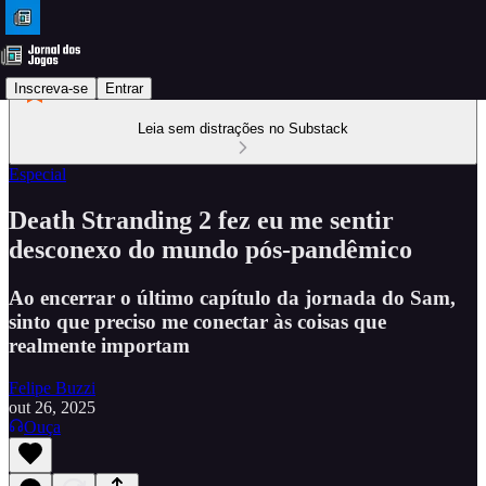
Inscreva-se
Entrar
Leia sem distrações no Substack
Especial
Death Stranding 2 fez eu me sentir
desconexo do mundo pós-pandêmico
Ao encerrar o último capítulo da jornada do Sam,
sinto que preciso me conectar às coisas que
realmente importam
Felipe Buzzi
out 26, 2025
Ouça