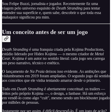
Sou Felipe Buzzi, jornalista e jogador. Recentemente fiz uma
viagem pelo universo esquisito de
Death Stranding
para tentar
entender sua superfície e, quem sabe, descobrir o que toda essa
maluquice significou pra mim.
Um conceito antes de ser um jogo
Death Stranding
é uma franquia criada pela Kojima Productions,
estúdio liderado por Hideo Kojima — o mesmo criador de
Metal
Gear
. Kojima é um autor no sentido literal: cada jogo seu carrega
um peso narrativo, técnico e estético.
O lançamento de
Na Praia
deixou isso evidente. As ambições que
vislumbramos em 2019 foram ampliadas. O segundo jogo dá sentido
aos conceitos que ele vinha tentando amarrar desde o primeiro.
Tudo em
Death Stranding
é abertamente conceitual: os trailers —
feitos pelo próprio Kojima —, o design, a fanbase. Há um esforço
em vendê-lo como algo “cult”, mesmo sendo um blockbuster jogado
por milhões de pessoas.
Justamente por ser assim, é difícil descrevê-lo. É um jogo de ação?