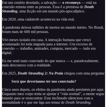
Em um cenário desolado, a salvação —
o recomeço
— está na
conexão remota entre as pessoas. Essa é a premissa de
Death
Stranding
, uma ficção em um mundo pós-apocalíptico.
Em 2020, uma catástrofe aconteceu na vida real.
A pandemia deixou milhões de mortos no mundo inteiro. No Brasil,
foram mais de 600 mil pessoas.
Vivi meses isolado em casa. A interação humana que cresci
acostumado foi toda migrada para a internet. Um excesso de
conexão — trabalho, amizades, compras, mercado — tudo era
digital.
Eu me senti mais conectado do que nunca — e, paradoxalmente,
mais desconexo com a realidade.
Em 2025,
Death Stranding 2: Na Praia
chegou com uma pergunta:
Será que deveríamos ter nos conectado?
Cinco anos depois, os efeitos da pandemia ainda persistem por aqui.
Enquanto meu corpo tenta se ajustar à “vida normal”, a mente segue
lutando para se reencontrar. Esse incômodo silencioso com a
normalidade é o que me liga aos temas de
Death Stranding
.