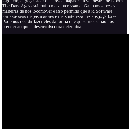
jogo tem, é graças aos seus novos mapas. O level design de Doom
The Dark Ages está muito mais interessante. Ganhamos novas
maneiras de nos locomover e isso permitiu que a id Software
tornasse seus mapas maiores e mais interessantes aos jogadores.
Podemos decidir fazer eles da forma que quisermos e não nos
prender ao que a desenvolvedora determina.