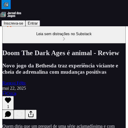
Inscreva-se
Entrar
Leia sem distrações no Substack
Doom The Dark Ages é animal - Review
Novo jogo da Bethesda traz experiência viciante e
cheia de adrenalina com mudanças positivas
Ramon Félix
mai 22, 2025
Ouça
1
Quem diria que um prequel de uma série aclamadíssima e com