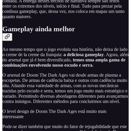
contada. A entrega desses trechos de narrativa sempre são feitos
entre os extremos dos níveis, início e final. Tudo para prezar pela
contínua gameplay, que, dessa vez, nos coloca em mapas um tanto
quanto maiores.
Gameplay ainda melhor
Ao mesmo tempo que o jogo evoluiu sua história, não deixa de lado
o creme de la creme da franquia:
a deliciosa gameplay
. Agora, além
do arsenal que já é bem diversificado,
temos uma ampla gama de
combinações envolvendo nosso escudo e serra
.
O arsenal de Doom The Dark Ages vai desde armas de plasma a
escopetas. De armas de cadência baixa e outras com cadência muito
alta. Aliando essa variedade de armas, com as novas mecânicas
trazidas pelo escudo e serra, temos um jogo muito mais estratégico e
variado. Permitindo diversas abordagens diferentes para avançarmos
contra inimigos. Diferentes métodos para concluirmos um nível.
O level design de Doom The Dark Ages está muito mais
interessante
Pode-se dizer também que muito do fator de rejogabilidade que este