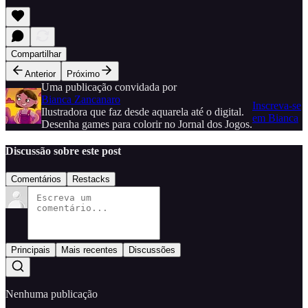
Compartilhar
Anterior
Próximo
Uma publicação convidada por
Bianca Zancanaro
Inscreva-se
Ilustradora que faz desde aquarela até o digital.
em Bianca
Desenha games para colorir no Jornal dos Jogos.
Discussão sobre este post
Comentários
Restacks
Principais
Mais recentes
Discussões
Nenhuma publicação