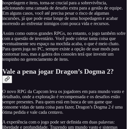
hospedagem e itens, torna-se crucial para a sobrevivência,
adicionando uma camada de desafio extra para a gestão de equipe.
Em alguns casos, você até precisa pesar o risco de algumas
incursões, já que pode estar longe de uma hospedagem e acabar
morrendo ao enfrentar inimigos com pouca vida e recursos.
Assim como outros grandes RPGs, no entanto, o jogo também sofre
com a questão de inventário. Você pode coletar tanta coisa que
eventualmente seu espaço na mochila acaba, o que é meio chato.
Para quem joga no PC, sempre existe a opção de usar mods para
contornar isso, mas a galera dos consoles terá que investir um
tempinho no gerenciamento de itens.
Vale a pena jogar Dragon’s Dogma 2?
O novo RPG da Capcom leva os jogadores em para mundo vasto e
detalhado, onde a exploração é recompensada e os desafios estão
sempre presentes. Para quem está em busca de um game que
consome vidas de tanta coisa para fazer, Dragon’s Dogma 2 é uma
ótima pedida e vale cada centavo.
A experiência com o jogo pode ser definida em duas palavras:
liberdade e profundidade. Trazendo um mundo vasto e sistemas