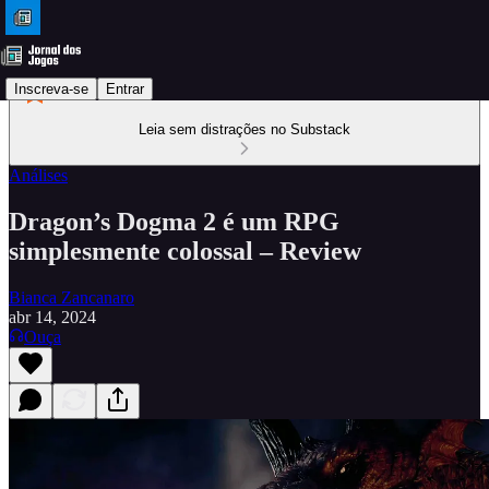
Inscreva-se
Entrar
Leia sem distrações no Substack
Análises
Dragon’s Dogma 2 é um RPG
simplesmente colossal – Review
Bianca Zancanaro
abr 14, 2024
Ouça