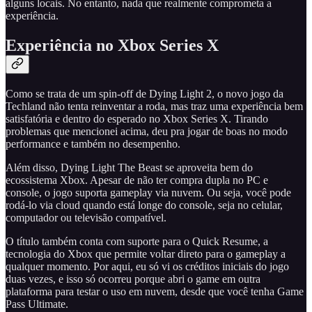
alguns locais. No entanto, nada que realmente comprometa a
experiência.
Experiência no Xbox Series X
Como se trata de um spin-off de Dying Light 2, o novo jogo da
Techland não tenta reinventar a roda, mas traz uma experiência bem
satisfatória e dentro do esperado no Xbox Series X. Tirando
problemas que mencionei acima, deu pra jogar de boas no modo
performance e também no desempenho.
Além disso, Dying Light The Beast se aproveita bem do
ecossistema Xbox. Apesar de não ter compra dupla no PC e
console, o jogo suporta gameplay via nuvem. Ou seja, você pode
rodá-lo via cloud quando está longe do console, seja no celular,
computador ou televisão compatível.
O título também conta com suporte para o Quick Resume, a
tecnologia do Xbox que permite voltar direto para o gameplay a
qualquer momento. Por aqui, eu só vi os créditos iniciais do jogo
duas vezes, e isso só ocorreu porque abri o game em outra
plataforma para testar o uso em nuvem, desde que você tenha Game
Pass Ultimate.