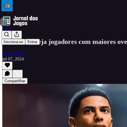
Dicas
EA FC 24: veja jogadores com maiores ove
Inscreva-se
Entrar
Ramon Félix
jul 07, 2024
Compartilhar