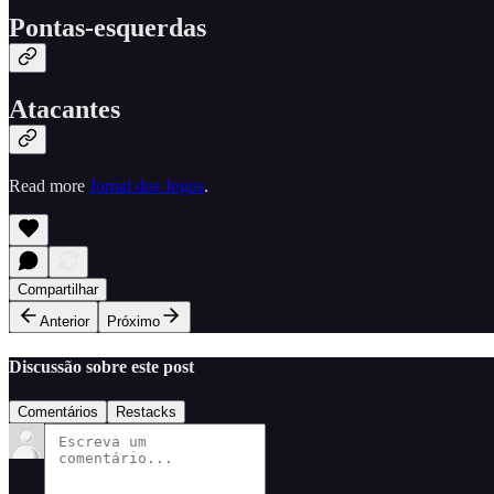
Pontas-esquerdas
Atacantes
Read more
Jornal dos Jogos
.
Compartilhar
Anterior
Próximo
Discussão sobre este post
Comentários
Restacks