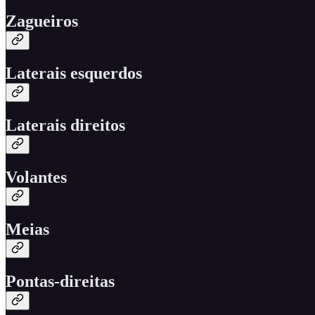
Zagueiros
Laterais esquerdos
Laterais direitos
Volantes
Meias
Pontas-direitas