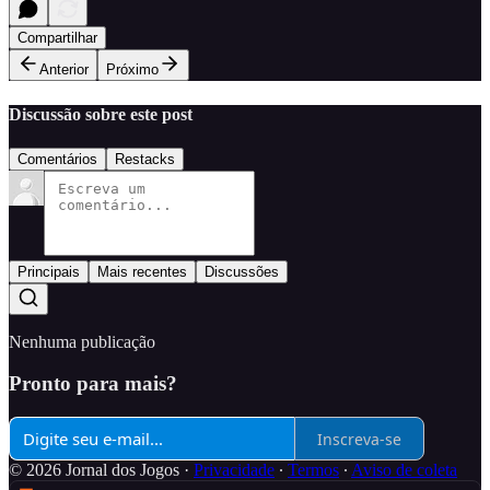
Compartilhar
Anterior
Próximo
Discussão sobre este post
Comentários
Restacks
Principais
Mais recentes
Discussões
Nenhuma publicação
Pronto para mais?
Inscreva-se
© 2026 Jornal dos Jogos
·
Privacidade
∙
Termos
∙
Aviso de coleta