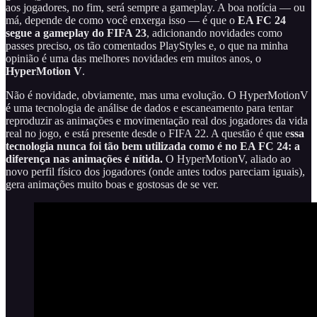
aos jogadores, no fim, será sempre a gameplay. A boa notícia — ou
má, depende de como você enxerga isso — é que o
EA FC 24
segue a gameplay do FIFA 23
, adicionando novidades como
passes preciso, os tão comentados PlayStyles e, o que na minha
opinião é uma das melhores novidades em muitos anos, o
HyperMotion V
.
Não é novidade, obviamente, mas uma evolução. O HyperMotionV
é uma tecnologia de análise de dados e escaneamento para tentar
reproduzir as animações e movimentação real dos jogadores da vida
real no jogo, e está presente desde o FIFA 22. A questão é que e
ssa
tecnologia nunca foi tão bem utilizada como é no EA FC 24: a
diferença nas animações é nítida.
O HyperMotionV, aliado ao
novo perfil físico dos jogadores (onde antes todos pareciam iguais),
gera animações muito boas e gostosas de se ver.