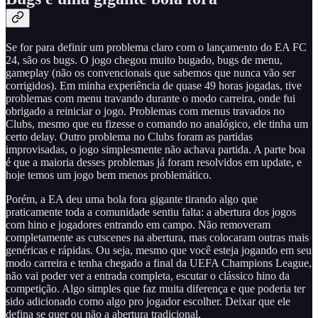
Se for para definir um problema claro com o lançamento do EA FC
24, são os bugs. O jogo chegou muito bugado, bugs de menu,
gameplay (não os convencionais que sabemos que nunca vão ser
corrigidos). Em minha experiência de quase 49 horas jogadas, tive
problemas com menu travando durante o modo carreira, onde fui
obrigado a reiniciar o jogo. Problemas com menus travados no
Clubs, mesmo que eu fizesse o comando no analógico, ele tinha um
certo delay. Outro problema no Clubs foram as partidas
improvisadas, o jogo simplesmente não achava partida. A parte boa
é que a maioria desses problemas já foram resolvidos em update, e
hoje temos um jogo bem menos problemático.
Porém, a EA deu uma bola fora gigante tirando algo que
praticamente toda a comunidade sentiu falta: a abertura dos jogos
com hino e jogadores entrando em campo. Não removeram
completamente as cutscenes na abertura, mas colocaram outras mais
genéricas e rápidas. Ou seja, mesmo que você esteja jogando em seu
modo carreira e tenha chegado a final da UEFA Champions League,
não vai poder ver a entrada completa, escutar o clássico hino da
competição. Algo simples que faz muita diferença e que poderia ter
sido adicionado como algo pro jogador escolher. Deixar que ele
defina se quer ou não a abertura tradicional.