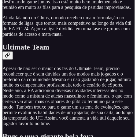
desfrutar do game juntos. Isso está muito bem implementado e
reunião em muito as filas para a pesquisa de partidas improvisadas.
Ainda falando do Clubs, o modo recebeu uma reformulação no
formato de ligas, que tornou mais competitivo ao longo da vida útil
do EA FC 24. Agora a liga é dividida em uma fase de grupos com
partidas de acesso e mata-mata.
Ultimate Team
Apesar de não ser o maior dos fãs do Ultimate Team, preciso
reconhecer que é sem dúvidas um dos modos mais jogados e o
preferido da comunidade.Mesmo eu não gostando de jogar, admiro
muito os campeonatos profissionais, todo o cenário de eSports.
Neste ano, a EA adicionou diversas novidades interessantes no
modo como a mistura de atletas masculinos e femininos, o que com
certeza vai atrair mais os olhares do público feminino para este
modo. Também trouxe para o game um sistema de evoluções, que
permite evoluir as habilidades de um jogador, de sua carta, ao longo
da temporada do UT. Assim, você aumenta a vida útil daquele seu
jogador favorito no time.
Bugs e uma gigante bola fora