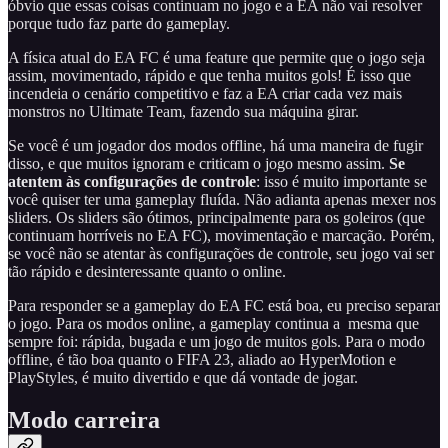
óbvio que essas coisas continuam no jogo e a EA não vai resolver
porque tudo faz parte do gameplay.
A física atual do EA FC é uma feature que permite que o jogo seja
assim, movimentado, rápido e que tenha muitos gols! É isso que
incendeia o cenário competitivo e faz a EA criar cada vez mais
monstros no Ultimate Team, fazendo sua máquina girar.
Se você é um jogador dos modos offline, há uma maneira de fugir
disso, e que muitos ignoram e criticam o jogo mesmo assim.
Se
atentem às configurações de controle
: isso é muito importante se
você quiser ter uma gameplay fluída. Não adianta apenas mexer nos
sliders. Os sliders são ótimos, principalmente para os goleiros (que
continuam horríveis no EA FC), movimentação e marcação. Porém,
se você não se atentar às configurações de controle, seu jogo vai ser
tão rápido e desinteressante quanto o online.
Para responder se a gameplay do EA FC está boa, eu preciso separar
o jogo. Para os modos online, a gameplay continua a mesma que
sempre foi: rápida, bugada e um jogo de muitos gols. Para o modo
offline, é tão boa quanto o FIFA 23, aliado ao HyperMotion e
PlayStyles, é muito divertido e que dá vontade de jogar.
Modo carreira