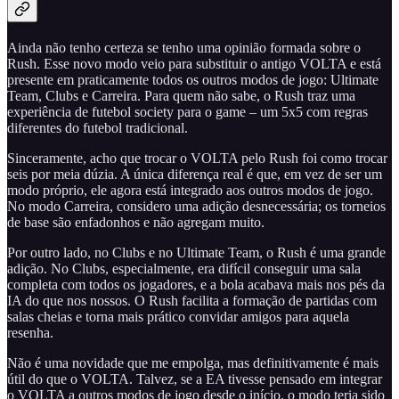
Ainda não tenho certeza se tenho uma opinião formada sobre o
Rush. Esse novo modo veio para substituir o antigo VOLTA e está
presente em praticamente todos os outros modos de jogo: Ultimate
Team, Clubs e Carreira. Para quem não sabe, o Rush traz uma
experiência de futebol society para o game – um 5x5 com regras
diferentes do futebol tradicional.
Sinceramente, acho que trocar o VOLTA pelo Rush foi como trocar
seis por meia dúzia. A única diferença real é que, em vez de ser um
modo próprio, ele agora está integrado aos outros modos de jogo.
No modo Carreira, considero uma adição desnecessária; os torneios
de base são enfadonhos e não agregam muito.
Por outro lado, no Clubs e no Ultimate Team, o Rush é uma grande
adição. No Clubs, especialmente, era difícil conseguir uma sala
completa com todos os jogadores, e a bola acabava mais nos pés da
IA do que nos nossos. O Rush facilita a formação de partidas com
salas cheias e torna mais prático convidar amigos para aquela
resenha.
Não é uma novidade que me empolga, mas definitivamente é mais
útil do que o VOLTA. Talvez, se a EA tivesse pensado em integrar
o VOLTA a outros modos de jogo desde o início, o modo teria sido