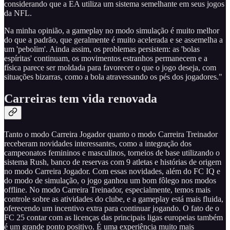
considerando que a EA utiliza um sistema semelhante em seus jogos
da NFL.
Na minha opinião, a gameplay no modo simulação é muito melhor
do que a padrão, que geralmente é muito acelerada e se assemelha a
um 'pebolim'. Ainda assim, os problemas persistem: as 'bolas
espíritas' continuam, os movimentos estranhos permanecem e a
física parece ser moldada para favorecer o que o jogo deseja, com
situações bizarras, como a bola atravessando os pés dos jogadores."
Carreiras tem vida renovada
Tanto o modo Carreira Jogador quanto o modo Carreira Treinador
receberam novidades interessantes, como a integração dos
campeonatos femininos e masculinos, torneios de base utilizando o
sistema Rush, banco de reservas com 9 atletas e histórias de origem
no modo Carreira Jogador. Com essas novidades, além do FC IQ e
do modo de simulação, o jogo ganhou um bom fôlego nos modos
offline. No modo Carreira Treinador, especialmente, temos mais
controle sobre as atividades do clube, e a gameplay está mais fluida,
oferecendo um incentivo extra para continuar jogando. O fato de o
FC 25 contar com as licenças das principais ligas europeias também
é um grande ponto positivo. É uma experiência muito mais