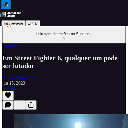
Inscreva-se
Entrar
Leia sem distrações no Substack
Análises
Em Street Fighter 6, qualquer um pode
ser lutador
Bianca Zancanaro
jun 15, 2023
Ouça