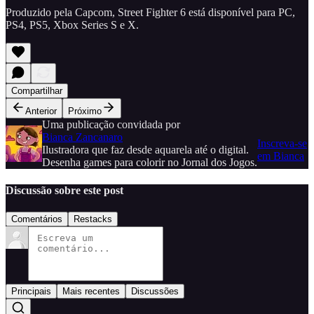
Produzido pela Capcom, Street Fighter 6 está disponível para PC,
PS4, PS5, Xbox Series S e X.
Compartilhar
Anterior
Próximo
Uma publicação convidada por
Bianca Zancanaro
Inscreva-se
Ilustradora que faz desde aquarela até o digital.
em Bianca
Desenha games para colorir no Jornal dos Jogos.
Discussão sobre este post
Comentários
Restacks
Principais
Mais recentes
Discussões