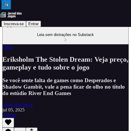
Inscreva-se
Entrar
Leia sem distrações no Substack
Dicas
Eriksholm The Stolen Dream: Veja preço,
gameplay e tudo sobre o jogo
Se você sente falta de games como Desperados e
Shadow Gambit, vale a pena ficar de olho no título
do estúdio River End Games
Jornal dos Jogos
jul 05, 2025
Ouça