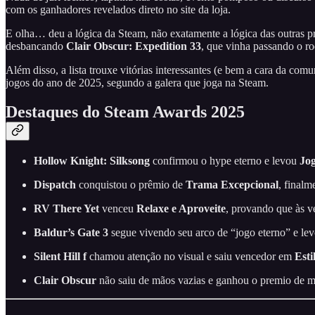
com os ganhadores revelados direto no site da loja.
E olha… deu a lógica da Steam, não exatamente a lógica das outras 
desbancando
Clair Obscur: Expedition 33
, que vinha passando o r
Além disso, a lista trouxe vitórias interessantes (e bem a cara da c
jogos do ano de 2025, segundo a galera que joga na Steam.
Destaques do Steam Awards 2025
Hollow Knight: Silksong
confirmou o hype eterno e levou
Jo
Dispatch
conquistou o prêmio de
Trama Excepcional
, finalm
RV There Yet
venceu
Relaxe e Aproveite
, provando que às v
Baldur’s Gate 3
segue vivendo seu arco de “jogo eterno” e le
Silent Hill f
chamou atenção no visual e saiu vencedor em
Esti
Clair Obscur
não saiu de mãos vazias e ganhou o premio de me