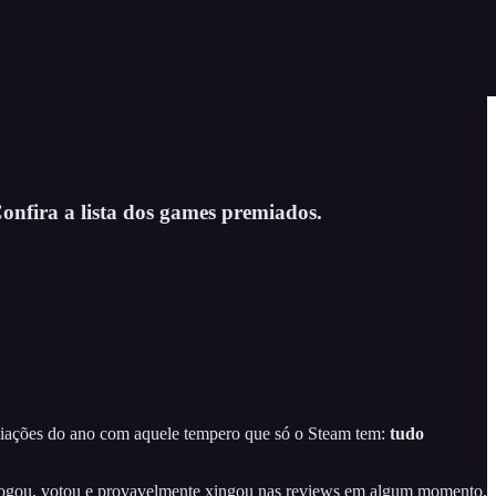
onfira a lista dos games premiados.
miações do ano com aquele tempero que só o Steam tem:
tudo
 jogou, votou e provavelmente xingou nas reviews em algum momento,