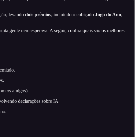
ção, levando
dois prêmios
, incluindo o cobiçado
Jogo do Ano
,
ita gente nem esperava. A seguir, confira quais são os melhores
remiado.
es.
com os amigos).
volvendo declarações sobre IA.
smo.