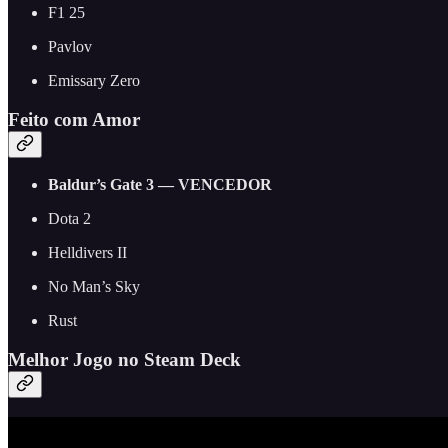
F1 25
Pavlov
Emissary Zero
Feito com Amor
Baldur’s Gate 3 — VENCEDOR
Dota 2
Helldivers II
No Man’s Sky
Rust
Melhor Jogo no Steam Deck