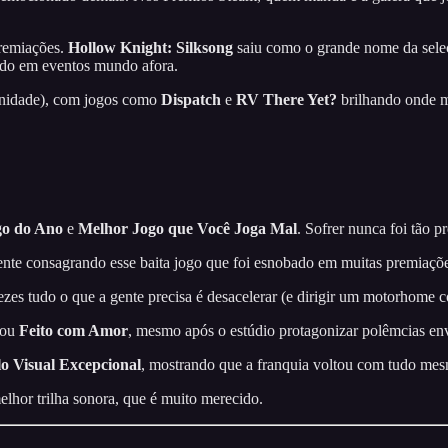
premiações.
Hollow Knight: Silksong
saiu como o grande nome da sele
odo em eventos mundo afora.
omunidade), com jogos como
Dispatch
e
RV There Yet?
brilhando onde mu
go do Ano
e
Melhor Jogo que Você Joga Mal
. Sofrer nunca foi tão p
ente consagrando esse baita jogo que foi esnobado em muitas premiaçõ
ezes tudo o que a gente precisa é desacelerar (e dirigir um motorhome 
vou
Feito com Amor
, mesmo após o estúdio protagonizar polêmcias en
lo Visual Excepcional
, mostrando que a franquia voltou com tudo me
lhor trilha sonora, que é muito merecido.