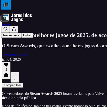
Dicas
Estes são os melhores jogos de 2025, de a
Inscreva-se
Entrar
O Steam Awards, que escolhe os melhores jogos do ano
Jornal dos Jogos
jan 04, 2026
2
1
Compartilhar
Os vencedores do
Steam Awards 2025
foram revelados pela Valve n
decidido pelo público
.
Nada de júri técnico, tapinha nas costas, evento pomposo ou discu