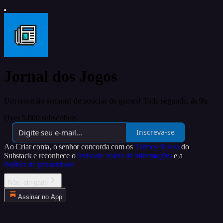
Jornal dos Jogos
Um resumão semanal de notícias de games! Toda segunda, às 9h.
Over 5,000 subscribers
Inscreva-se
Ao Criar conta, o senhor concorda com os
Termos de uso
do
Substack e reconhece o
Aviso de coleta de informações
e a
Política de privacidade
Não, obrigado
Assinar no App