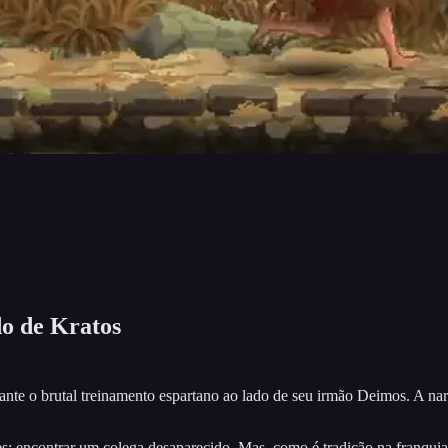
o de Kratos
nte o brutal treinamento espartano ao lado de seu irmão Deimos. A narra
 encontrar um colega desaparecido. Mas, como é tradição na franquia, 