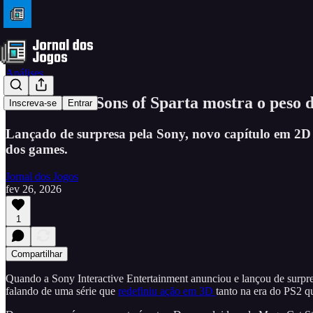
Análises
God of War Sons of Sparta mostra o peso d
Inscreva-se
Entrar
Lançado de surpresa pela Sony, novo capítulo em 2D a
dos games.
Jornal dos Jogos
fev 26, 2026
1
Compartilhar
Quando a Sony Interactive Entertainment anunciou e lançou de surpr
falando de uma série que
redefiniu ação em 3D
tanto na era do PS2 