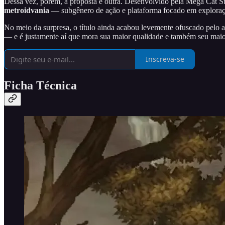
Dessa vez, porém, a proposta é outra. Desenvolvido pela Mega Cat S
metroidvania
— subgênero de ação e plataforma focado em exploraçã
No meio da surpresa, o título ainda acabou levemente ofuscado pelo a
— e é justamente aí que mora sua maior qualidade e também seu mai
Inscreva-se
Ficha Técnica