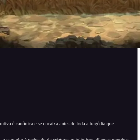
tiva é canônica e se encaixa antes de toda a tragédia que
o caminho é recheado de criaturas mitológicas, dilemas morais e