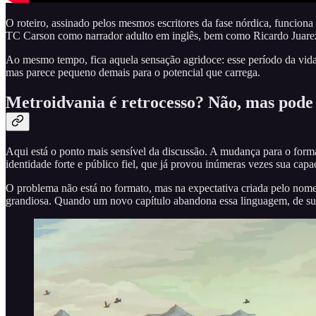
O roteiro, assinado pelos mesmos escritores da fase nórdica, funcion
TC Carson como narrador adulto em inglês, bem como Ricardo Juarez
Ao mesmo tempo, fica aquela sensação agridoce: esse período da vida
mas parece pequeno demais para o potencial que carrega.
Metroidvania é retrocesso? Não, mas pode 
Aqui está o ponto mais sensível da discussão. A mudança para o format
identidade forte e público fiel, que já provou inúmeras vezes sua cap
O problema não está no formato, mas na expectativa criada pelo nom
grandiosa. Quando um novo capítulo abandona essa linguagem, de surp