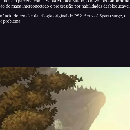
tudios em parceria com a Santa Monica Studio, o novo jogo
abandona 
o de mapa interconectado e progressão por habilidades desbloqueávei
núncio do remake da trilogia original do PS2. Sons of Sparta surge, e
or problema.