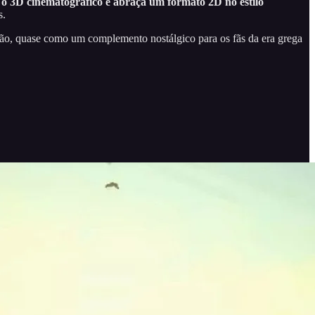
o 3D cinematográfico e abraça um formato 2D no estilo
s.
ntão, quase como um complemento nostálgico para os fãs da era grega