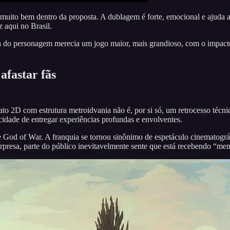
a muito bem dentro da proposta. A dublagem é forte, emocional e ajuda
 aqui no Brasil.
 do personagem merecia um jogo maior, mais grandioso, com o impacto 
afastar fãs
o 2D com estrutura metroidvania não é, por si só, um retrocesso técnic
acidade de entregar experiências profundas e envolventes.
e God of War. A franquia se tornou sinônimo de espetáculo cinematogr
resa, parte do público inevitavelmente sente que está recebendo “men