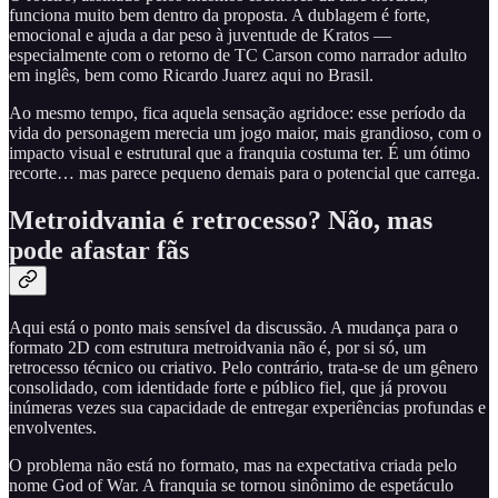
funciona muito bem dentro da proposta. A dublagem é forte,
emocional e ajuda a dar peso à juventude de Kratos —
especialmente com o retorno de TC Carson como narrador adulto
em inglês, bem como Ricardo Juarez aqui no Brasil.
Ao mesmo tempo, fica aquela sensação agridoce: esse período da
vida do personagem merecia um jogo maior, mais grandioso, com o
impacto visual e estrutural que a franquia costuma ter. É um ótimo
recorte… mas parece pequeno demais para o potencial que carrega.
Metroidvania é retrocesso? Não, mas
pode afastar fãs
Aqui está o ponto mais sensível da discussão. A mudança para o
formato 2D com estrutura metroidvania não é, por si só, um
retrocesso técnico ou criativo. Pelo contrário, trata-se de um gênero
consolidado, com identidade forte e público fiel, que já provou
inúmeras vezes sua capacidade de entregar experiências profundas e
envolventes.
O problema não está no formato, mas na expectativa criada pelo
nome God of War. A franquia se tornou sinônimo de espetáculo