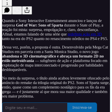
1
Quando a Sony Interactive Entertainment anunciou e lançou de
surpresa
God of War: Sons of Sparta
durante o State of Play, a
reação foi mista: surpresa, empolgação e, claro, desconfiança.
Afinal, estamos falando de uma série que
redefiniu ação em 3D
tanto na era do PS2 quanto no renascimento nórdico no PS4 e PS5.
Dessa vez, porém, a proposta é outra. Desenvolvido pela Mega Cat
Studios em parceria com a Santa Monica Studio, o novo jogo
abandona o 3D cinematográfico e abraça um formato 2D no
estilo
metroidvania
— subgênero de ação e plataforma focado em
exploração de mapa interconectado e progressão por habilidades
desbloqueáveis.
No meio da surpresa, o título ainda acabou levemente ofuscado pelo
anúncio do remake da trilogia original do PS2. Sons of Sparta surge,
então, quase como um complemento nostálgico para os fãs da era
grega — e é justamente aí que mora sua maior qualidade e também
seu maior problema.
Inscreva-se