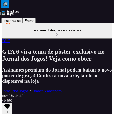
Inscreva-se
Entrar
Leia sem distrações no Substack
DLC
GTA 6 vira tema de pôster exclusivo no
Jornal dos Jogos! Veja como obter
Assinantes premium do Jornal podem baixar o novo
pôster de graça! Confira a nova arte, também
disponível na loja
Jornal dos Jogos
e
Bianca Zancanaro
nov 16, 2025
∙ Pago
1