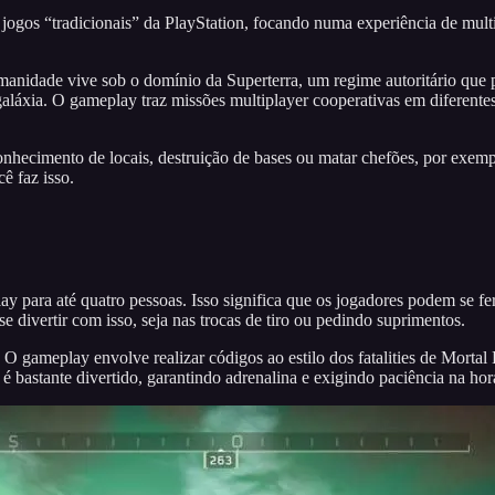
jogos “tradicionais” da PlayStation, focando numa experiência de multi
umanidade vive sob o domínio da Superterra, um regime autoritário que 
a galáxia. O gameplay traz missões multiplayer cooperativas em diferent
onhecimento de locais, destruição de bases ou matar chefões, por exem
ê faz isso.
 para até quatro pessoas. Isso significa que os jogadores podem se fe
e divertir com isso, seja nas trocas de tiro ou pedindo suprimentos.
O gameplay envolve realizar códigos ao estilo dos fatalities de Mortal
 é bastante divertido, garantindo adrenalina e exigindo paciência na ho