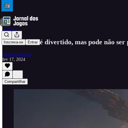
Análises
Helldivers 2 é divertido, mas pode não ser
Inscreva-se
Entrar
Mateus Mognon
fev 17, 2024
Compartilhar