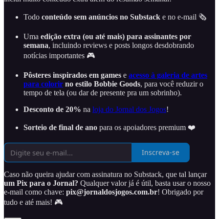
Todo
conteúdo sem anúncios no Substack
e no e-mail 🗞️
Uma
edição extra (ou até mais) para assinantes por
semana
, incluindo reviews e posts longos desdobrando
notícias importantes 🎮
Pôsteres inspirados em games
e
acesso à galeria de artes
para colorir
no estilo Bobbie Goods
, para você reduzir o
tempo de tela (ou dar de presente pra um sobrinho).
Desconto de 20%
na
loja do Jornal dos Jogos
!
Sorteio de final de ano
para os apoiadores premium ❤️
Inscreva-se
Caso não queira ajudar com assinatura no Substack, que tal lançar
um Pix para o Jornal?
Qualquer valor já é útil, basta usar o nosso
e-mail como chave:
pix@jornaldosjogos.com.br
! Obrigado por
tudo e até mais! 🎮