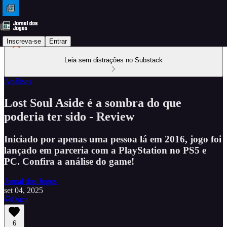
Inscreva-se
Entrar
Leia sem distrações no Substack
Análises
Lost Soul Aside é a sombra do que
poderia ter sido - Review
Iniciado por apenas uma pessoa lá em 2016, jogo foi
lançado em parceria com a PlayStation no PS5 e
PC. Confira a análise do game!
Jornal dos Jogos
set 04, 2025
Ouça
6