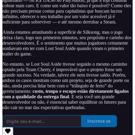
aguardado — ou R$ 114,90 no PlayStation, já que a loja costuma
cobrar mais caro. E como um valor tão baixo é possível? Como eles
não precisam prestar contas para capitalistas que buscam lucros
infinitos, oferecer o seu trabalho por um valor acessível já é
suficiente para sobreviver — e até mesmo derrubar a Steam.
Ainda estamos arranhando a superfície de Silksong, mas o jogo
deixa claro, logo nos primeiros minutos, seu propósito e carinho dos
desenvolvedores. É o sentimento que muitos jogadores certamente
sonhavam em ter com Lost Soul Aside quando viram o primeiro
trailer do game.
No entanto, se Lost Soul Aside tivesse seguido o mesmo caminho
optado pela Team Cherry, é improvável que o projeto fosse um
grande sucesso. Na verdade, talvez ele nem tivesse saído. Porém,
ambos os casos mostram como um projeto, seja de grande porte ou
não, ainda precisa lidar bem com o “triângulo de ferro” do
gerenciamento:
custo, tempo e escopo estão diretamente ligados
com a qualidade da entrega final
. E seja você um grande
desenvolvedor ou não, é essencial saber equilibrar os fatores para
não cair no mar das expectativas quebradas.
Inscreva-se