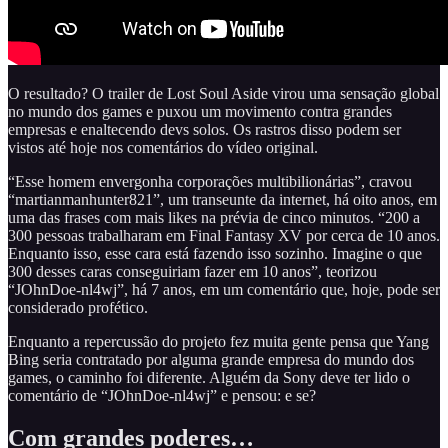
O resultado? O trailer de Lost Soul Aside virou uma sensação global
no mundo dos games e puxou um movimento contra grandes
empresas e enaltecendo devs solos. Os rastros disso podem ser
vistos até hoje nos comentários do vídeo original.
“Esse homem envergonha corporações multibilionárias”, cravou
“martianmanhunter821”, um transeunte da internet, há oito anos, em
uma das frases com mais likes na prévia de cinco minutos. “200 a
300 pessoas trabalharam em Final Fantasy XV por cerca de 10 anos.
Enquanto isso, esse cara está fazendo isso sozinho. Imagine o que
300 desses caras conseguiriam fazer em 10 anos”, teorizou
“JOhnDoe-nl4wj”, há 7 anos, em um comentário que, hoje, pode ser
considerado profético.
Enquanto a repercussão do projeto fez muita gente pensa que Yang
Bing seria contratado por alguma grande empresa do mundo dos
games, o caminho foi diferente. Alguém da Sony deve ter lido o
comentário de “JOhnDoe-nl4wj” e pensou: e se?
Com grandes poderes…