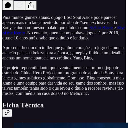
Para muitos gamers atuais, o jogo Lost Soul Aside pode parecer
apenas mais um lançamento do porfólio de “semiexclusivos” da
Sony, caindo no mesmo balaio que títulos como
Stellar Blade
e
Rise
of the Ronin
. No entanto, quem acompanhava jogos lá por 2016,
quase 10 anos atrás, sabe que o título é lendário.
Apresentado com um trailer que ganhou corações, o jogo chamou a
atenção pela sua beleza para a época, gameplay fluido e um detalhe:
apenas um nome aparecia nos créditos, Yang Bing.
O projeto repercutiu tanto que eventualmente se tornou o jogo de
estreia do China Hero Project, um programa de apoio da Sony para
lançar games asiáticos globalmente. Com isso, Bing conseguiu mais
grana e uma equipe para dar vida ao seu game dos sonhos, mas isso
talvez também tenha sido o que levou o título a receber reviews tão
mistas, com média na casa dos 60 no Metacritic.
Ficha Técnica