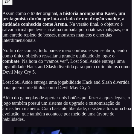
Assim como o trailer original,
a história acompanha Kaser, um
protagonista durão que luta ao lado de um dragão voador
,
a
entidade conhecida como Arena
. Na versão final, o objetivo é
salvar a irmã que teve sua alma roubada por criaturas malignas, em
um enredo repleto de bosses, monstros mágicos e energias
interdimensionais.
No fim das contas, tudo parece meio confuso e sem sentido, tendo
como único objetivo ressaltar a grande qualidade do jogo:
o
combate
. Na hora do “vamos ver”, Lost Soul Aside entrega uma
jogabilidade Hack and Slash divertida para quem curte títulos como
Devil May Cry 5.
Lost Soul Aside entrega uma jogabilidade Hack and Slash divertida
para quem curte títulos como Devil May Cry 5.
Além do gameplay de apertar dois botões pra fazer ataques legais, o
jogo também possui um sistema de upgrade e customização de
armas bem maneiro. Com bastante liberdade, o sistema traz uma boa
evolução, que também acontece por meio de uma árvore de
habilidades.