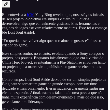
Em entrevista à
IGN
, Yang Bing revelou que, nos estágios iniciais
de seu projeto, o objetivo era simples e claro. “Eu queria
desenvolver algo que eu realmente gostasse. E as ferramentas e
engines de jogos estavam relativamente maduras. Esse foi o começo
[de Lost Soul Aside].
“Eu queria desenvolver algo que eu realmente gostasse”, disse o
criador do game.
Esse simples sonho, no entanto, evoluiu quando a Sony abraçou o
projeto, aos poucos. Enquanto inicialmente o jogo era a vitrine do
China Hero Project, eventualmente a PlayStation se envolveu tanto
no projeto que a marca virou publisher e o game recebeu muitos
recursos.
Com o tempo, Lost Soul Aside deixou de ser um simples projeto de
Bing para se tornar um game de grande escopo, com um time
dedicado e mais orçamento. E essa mudança claramente surtiu um
efeito inesperado. Afinal, estamos falando de uma pessoa que não
tinha muita experiência com desenvolvimento e, mais do que isso,
gerenciamento e liderança.
“No início, éramos inexperientes e ansiosos para tentar de tudo, o