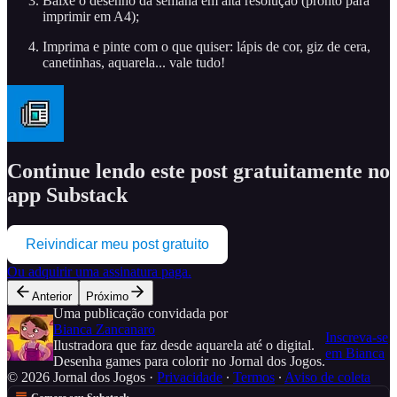
Baixe o desenho da semana em alta resolução (pronto para
imprimir em A4);
Imprima e pinte com o que quiser: lápis de cor, giz de cera,
canetinhas, aquarela... vale tudo!
Continue lendo este post gratuitamente no
app Substack
Reivindicar meu post gratuito
Ou adquirir uma assinatura paga.
Anterior
Próximo
Uma publicação convidada por
Bianca Zancanaro
Inscreva-se
Ilustradora que faz desde aquarela até o digital.
em Bianca
Desenha games para colorir no Jornal dos Jogos.
© 2026 Jornal dos Jogos
·
Privacidade
∙
Termos
∙
Aviso de coleta