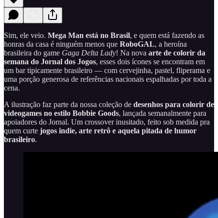
Sim, ele veio.
Mega Man está no Brasil
, e quem está fazendo as
honras da casa é ninguém menos que
RoboGAL
, a heroína
brasileira do game
Gaga Delta Lady
! Na nova
arte de colorir da
semana do Jornal dos Jogos
, esses dois ícones se encontram em
um bar tipicamente brasileiro — com cervejinha, pastel, fliperama e
uma porção generosa de referências nacionais espalhadas por toda a
cena.
A ilustração faz parte da nossa coleção de
desenhos para colorir de
videogames no estilo Bobbie Goods
, lançada semanalmente para
apoiadores do Jornal. Um crossover inusitado, feito sob medida pra
quem curte
jogos indie, arte retrô e aquela pitada de humor
brasileiro
.