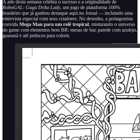
A arte desta semana celebra o sucesso e a originalidade de
RoboGAL: Gaga Delta Lady
, um jogo de plataforma 100%
brasileiro que já ganhou destaque aqui no Jornal — incluindo uma
entrevista especial com seus criadores. No desenho, a protagonista
convida
Mega Man para um rolê tropical
, misturando o universo
do game com elementos bem BR: mesas de bar, parede com azulejo,
guaraná e até petiscos para colorir.