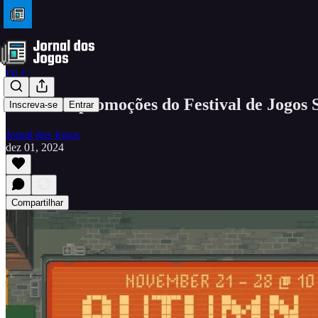
DLC
Melhores promoções do Festival de Jogos S
Inscreva-se
Entrar
Jornal dos Jogos
dez 01, 2024
Compartilhar