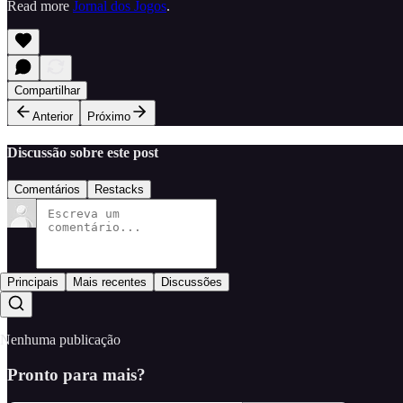
Read more
Jornal dos Jogos
.
Compartilhar
Anterior
Próximo
Discussão sobre este post
Comentários
Restacks
Principais
Mais recentes
Discussões
Nenhuma publicação
Pronto para mais?