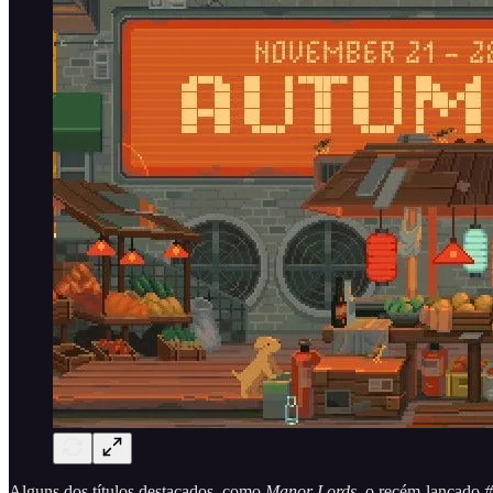
Alguns dos títulos destacados, como
Manor Lords
, o recém-lançado
#