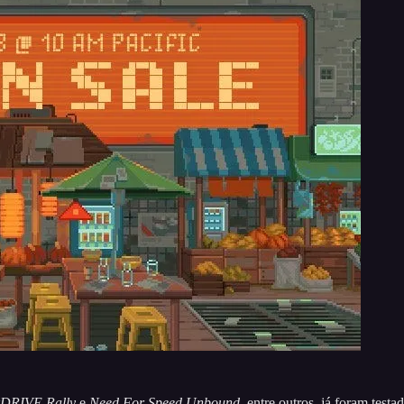
DRIVE Rally
e
Need For Speed Unbound
, entre outros, já foram test