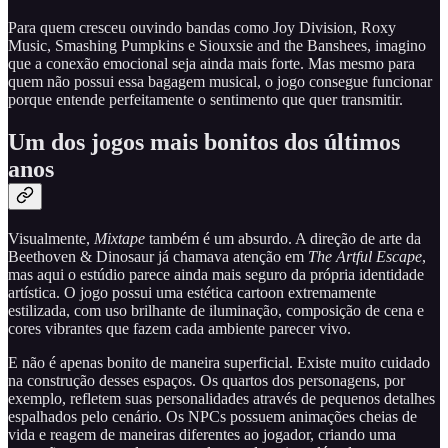
Para quem cresceu ouvindo bandas como Joy Division, Roxy
Music, Smashing Pumpkins e Siouxsie and the Banshees, imagino
que a conexão emocional seja ainda mais forte. Mas mesmo para
quem não possui essa bagagem musical, o jogo consegue funcionar
porque entende perfeitamente o sentimento que quer transmitir.
Um dos jogos mais bonitos dos últimos
anos
Visualmente,
Mixtape
também é um absurdo. A direção de arte da
Beethoven & Dinosaur já chamava atenção em
The Artful Escape
,
mas aqui o estúdio parece ainda mais seguro da própria identidade
artística. O jogo possui uma estética cartoon extremamente
estilizada, com uso brilhante de iluminação, composição de cena e
cores vibrantes que fazem cada ambiente parecer vivo.
E não é apenas bonito de maneira superficial. Existe muito cuidado
na construção desses espaços. Os quartos dos personagens, por
exemplo, refletem suas personalidades através de pequenos detalhes
espalhados pelo cenário. Os NPCs possuem animações cheias de
vida e reagem de maneiras diferentes ao jogador, criando uma