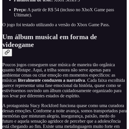
Preço:
A partir de R$ 54 (incluso no XboX Game pass
Ultimate).
O jogo foi testado utilizando a versão do Xbox Game Pass.
Um álbum musical em forma de
videogame
Poucos jogos conseguem usar música de maneira tão orgânica
quanto
Mixtape
. Aqui, a trilha sonora não serve apenas para
ambientar cenas ou criar emoção em momentos específicos: as
músicas
literalmente conduzem a narrativa
. Cada faixa escolhida
parece representar uma fase emocional da história, quase como se
estivéssemos ouvindo um álbum cuidadosamente organizado para
nos levar por diferentes estados de espírito.
A protagonista Stacy Rockford funciona quase como uma curadora
dessas emoções. Conforme a noite avança, somos transportados para
memórias que misturam alegria, insegurança, paixão, medo do
futuro e aquela sensação agridoce de perceber que a adolescência
está chegando ao fim. Existe uma metalinguagem muito forte em