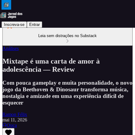
Inscreva-se
Entrar
Leia sem distrações no Substack
Análises
Mixtape é uma carta de amor à
adolescência — Review
Com pouca gameplay e muita personalidade, o novo
jogo da Beethoven & Dinosaur transforma música,
nostalgia e amizade em uma experiência difícil de
esquecer
Ramon Félix
mai 11, 2026
Ouça