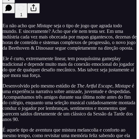
1
Eu não acho que
Mixtape
seja o tipo de jogo que agrada todo
mundo. E sinceramente? Acho que ele nem tenta ser. Em uma
indústria cada vez mais obcecada por mapas gigantescos, dezenas de
horas de conteúdo e sistemas complexos de progressão, o novo jogo
da Beethoven & Dinosaur segue completamente na direção oposta.
Ele é curto, extremamente linear, tem pouquíssima gameplay
tradicional e depende muito mais da conexão emocional do jogador
do que de qualquer desafio mecânico. Mas talvez seja justamente aí
que mora sua força.
Desenvolvido pelo mesmo estúdio de
The Artful Escape
,
Mixtape
é
uma experiência narrativa sobre amizade, juventude e despedidas.
Acompanhamos três amigos durante sua última noite antes do fim
do colégio, enquanto uma seleção musical cuidadosamente montada
conduz o jogador por lembranças, sentimentos e momentos que
parecem saídos diretamente de um clássico da Sessão da Tarde dos
anos 90.
É aquele tipo de aventura que mistura melancolia e conforto ao
mesmo tempo, como revisitar uma memória feliz sabendo que ela