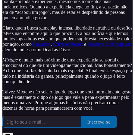
bonita em toda a experiência, mesmo nos momentos mais
melancólicos. Quando a experiência chega ao fim, a sensação não
era de “acabou um jogo”, mas de estar se despedindo de pessoas
que eu aprendi a gostar.
Claro, quem busca gameplay intensa, liberdade narrativa ou desafios
talvez não encontre aqui o que procur. E a boa notícia é que temos
muitos jogos bons este ano que podem suprir esta necessidade maior
por ação, como
Pragmata
,
Crimson Desert
e
Resident Evil Requiem
,
além de indies como Dead as Disco.
Mixtape
é muito mais próximo de uma experiência sensorial e
emocional do que de um videogame tradicional. Mas honestamente?
Acho que isso faz dele ainda mais especial. Afinal, existe espaço pra
tudo na indústria de games, principalmente quando o jogo é feito
com qualidade.
Talvez Mixtape não seja o tipo de jogo que você normalmente gosta,
mas é exatamente o tipo de jogo que vale a pena experimentar pelo
menos uma vez. Porque algumas histórias não precisam durar
dezenas de horas para permanecerem com você.
Inscreva-se