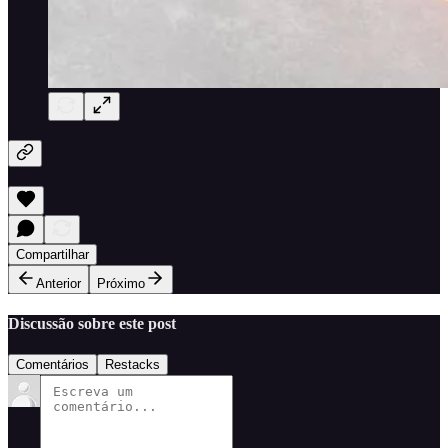
Compartilhar
Anterior
Próximo
Discussão sobre este post
Comentários
Restacks