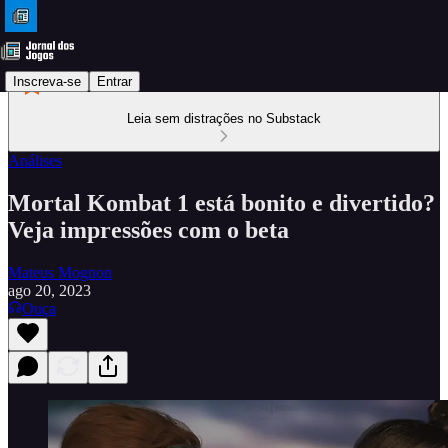
Inscreva-se
Entrar
Leia sem distrações no Substack
Análises
Mortal Kombat 1 está bonito e divertido?
Veja impressões com o beta
Mateus Mognon
ago 20, 2023
Ouça