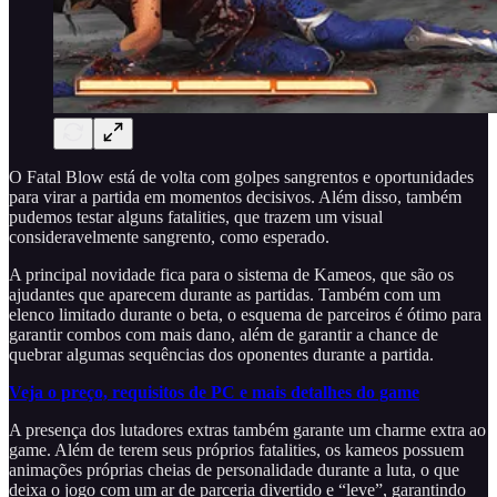
O Fatal Blow está de volta com golpes sangrentos e oportunidades
para virar a partida em momentos decisivos. Além disso, também
pudemos testar alguns fatalities, que trazem um visual
consideravelmente sangrento, como esperado.
A principal novidade fica para o sistema de Kameos, que são os
ajudantes que aparecem durante as partidas. Também com um
elenco limitado durante o beta, o esquema de parceiros é ótimo para
garantir combos com mais dano, além de garantir a chance de
quebrar algumas sequências dos oponentes durante a partida.
Veja o preço, requisitos de PC e mais detalhes do game
A presença dos lutadores extras também garante um charme extra ao
game. Além de terem seus próprios fatalities, os kameos possuem
animações próprias cheias de personalidade durante a luta, o que
deixa o jogo com um ar de parceria divertido e “leve”, garantindo