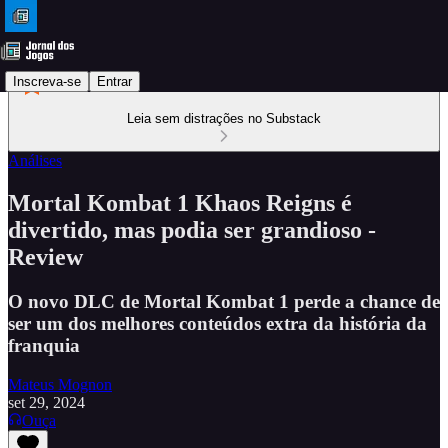
Inscreva-se
Entrar
Leia sem distrações no Substack
Análises
Mortal Kombat 1 Khaos Reigns é
divertido, mas podia ser grandioso -
Review
O novo DLC de Mortal Kombat 1 perde a chance de
ser um dos melhores conteúdos extra da história da
franquia
Mateus Mognon
set 29, 2024
Ouça