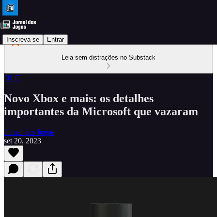
Inscreva-se
Entrar
Leia sem distrações no Substack
DLC
Novo Xbox e mais: os detalhes
importantes da Microsoft que vazaram
Jornal dos Jogos
set 20, 2023