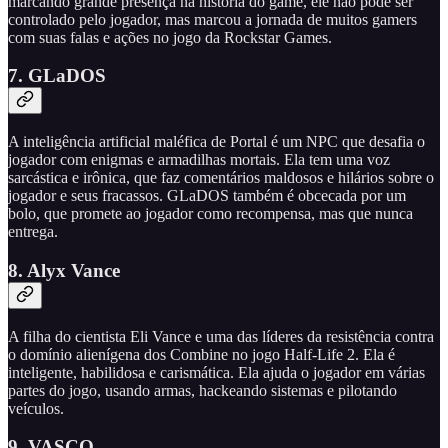
marcando grande presença na história do game, ele não pode ser
controlado pelo jogador, mas marcou a jornada de muitos gamers
com suas falas e ações no jogo da Rockstar Games.
7. GLaDOS
A inteligência artificial maléfica de Portal é um NPC que desafia o
jogador com enigmas e armadilhas mortais. Ela tem uma voz
sarcástica e irônica, que faz comentários maldosos e hilários sobre o
jogador e seus fracassos. GLaDOS também é obcecada por um
bolo, que promete ao jogador como recompensa, mas que nunca
entrega.
8. Alyx Vance
A filha do cientista Eli Vance e uma das líderes da resistência contra
o domínio alienígena dos Combine no jogo Half-Life 2. Ela é
inteligente, habilidosa e carismática. Ela ajuda o jogador em várias
partes do jogo, usando armas, hackeando sistemas e pilotando
veículos.
9. VASCO