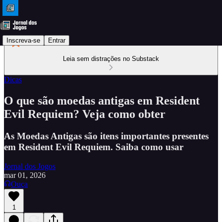
Inscreva-se
Entrar
Leia sem distrações no Substack
Dicas
O que são moedas antigas em Resident
Evil Requiem? Veja como obter
As Moedas Antigas são itens importantes presentes
em Resident Evil Requiem. Saiba como usar
Jornal dos Jogos
mar 01, 2026
Ouça
1