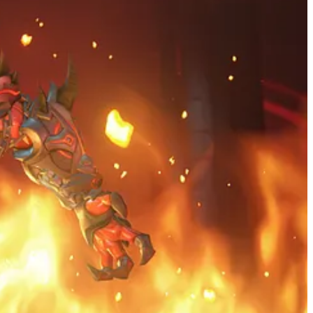
cem mais à vontade lá do que no próprio Overwatch. No entanto, as