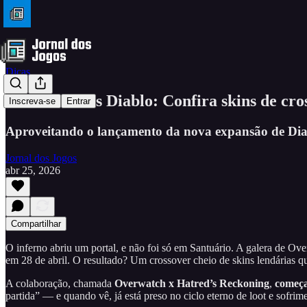
Dicas
Overwatch vs Diablo: Confira skins de cro
Inscreva-se
Entrar
Aproveitando o lançamento da nova expansão de Dia
Jornal dos Jogos
abr 25, 2026
Compartilhar
O inferno abriu um portal, e não foi só em Santuário. A galera de O
em 28 de abril. O resultado? Um crossover cheio de skins lendárias q
A colaboração, chamada
Overwatch x Hatred’s Reckoning
,
começa
partida” — e quando vê, já está preso no ciclo eterno de loot e sofr