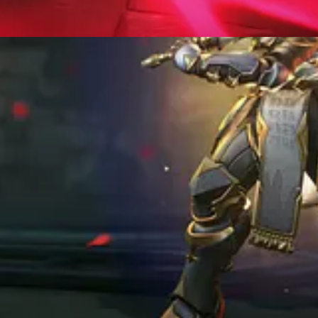
arteira). Algumas skins clássicas estão retornando ao jogo com o event
uns dos mais icônicos já lançados no jogo — especialmente a Moira co
tch
 Overwatch já está bem robusta. Olha só: