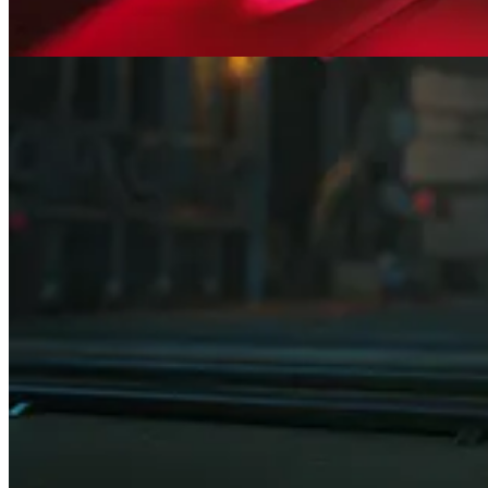
Se você perdeu o primeiro crossover, pode comemorar (ou preparar a c
Moira x Lilith
Pharah x Inarius
Reinhardt x Imperius
Sombra x Gilded Hunter
Esses visuais já são conhecidos da comunidade e continuam sendo alg
Lista completa de skins Diablo em Overwa
Com as novidades, a coleção de skins inspiradas em Diablo dentro de
Ramattra x Mephisto
Brigitte x Paladino
Lifeweaver x Bruxo
Freja x Ladina