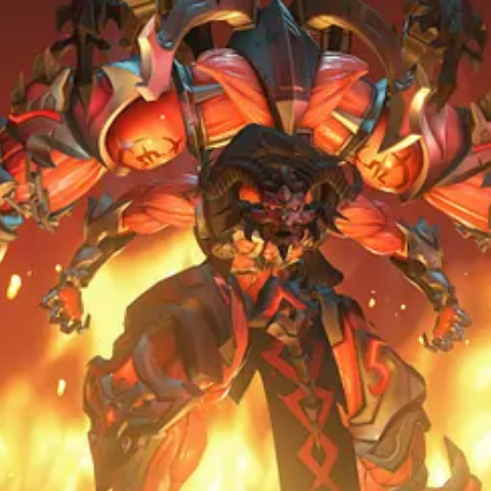
om direito a máscara sinistra
 bem”
 lado a lado
s tivessem nascido no mundo de Diablo — e, sinceramente, alguns pare