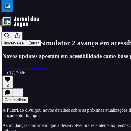
Dicas
PowerWash Simulator 2 avança em acessibi
Inscreva-se
Entrar
Novos updates apostam em acessibilidade como base 
Yago Gonçalves Prazeres
jan 17, 2026
2
Compartilhar
A FuturLab divulgou novos detalhes sobre as próximas atualizações 
lançamento do jogo.
As mudanças confirmam que a desenvolvedora está atenta ao feedback d
público.