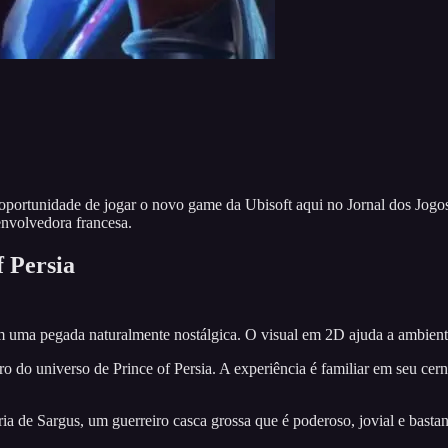
a oportunidade de jogar o novo game da Ubisoft aqui no Jornal dos Jog
envolvedora francesa.
f Persia
 uma pegada naturalmente nostálgica. O visual em 2D ajuda a ambienta
ntro do universo de Prince of Persia. A experiência é familiar em seu c
ria de Sargus, um guerreiro casca grossa que é poderoso, jovial e ba