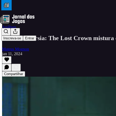
Análises
Prince of Persia: The Lost Crown mistura 
Inscreva-se
Entrar
Mateus Mognon
jan 11, 2024
Compartilhar