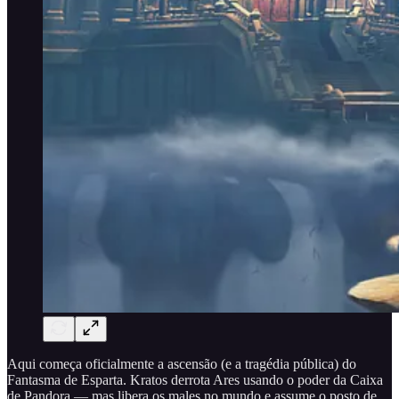
Aqui começa oficialmente a ascensão (e a tragédia pública) do
Fantasma de Esparta. Kratos derrota Ares usando o poder da Caixa
de Pandora — mas libera os males no mundo e assume o posto de