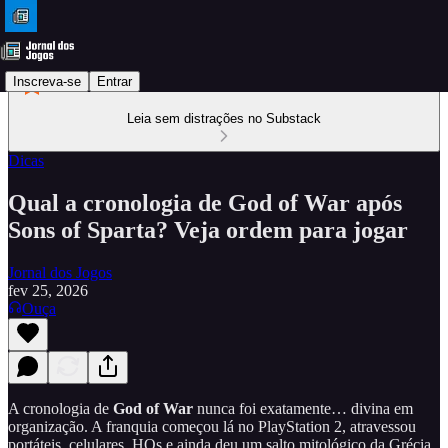
Inscreva-se
Entrar
Leia sem distrações no Substack
Dicas
Qual a cronologia de God of War após
Sons of Sparta? Veja ordem para jogar
Jornal dos Jogos
fev 25, 2026
Ouça
A cronologia de
God of War
nunca foi exatamente… divina em
organização. A franquia começou lá no PlayStation 2, atravessou
portáteis, celulares, HQs e ainda deu um salto mitológico da Grécia