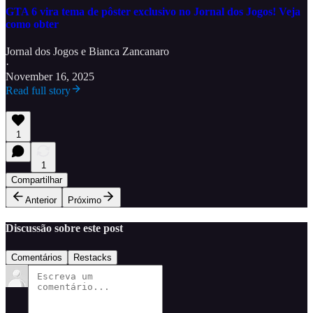
GTA 6 vira tema de pôster exclusivo no Jornal dos Jogos! Veja
como obter
Jornal dos Jogos
e
Bianca Zancanaro
·
November 16, 2025
Read full story
1
1
Compartilhar
Anterior
Próximo
Discussão sobre este post
Comentários
Restacks