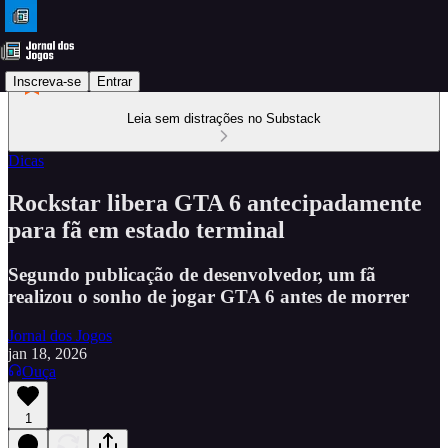
Inscreva-se
Entrar
Leia sem distrações no Substack
Dicas
Rockstar libera GTA 6 antecipadamente
para fã em estado terminal
Segundo publicação de desenvolvedor, um fã
realizou o sonho de jogar GTA 6 antes de morrer
Jornal dos Jogos
jan 18, 2026
Ouça
1