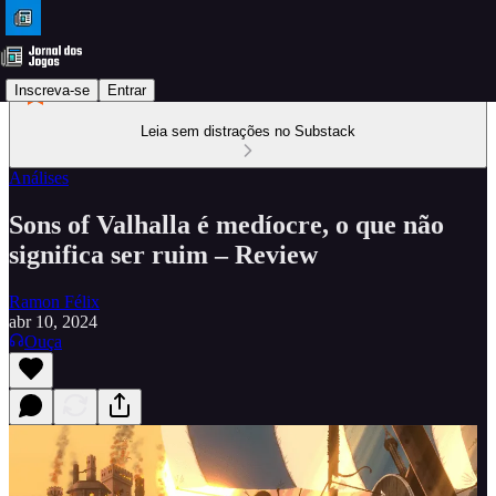
Inscreva-se
Entrar
Leia sem distrações no Substack
Análises
Sons of Valhalla é medíocre, o que não
significa ser ruim – Review
Ramon Félix
abr 10, 2024
Ouça