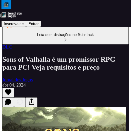
Inscreva-se
Entrar
Leia sem distrações no Substack
DLC
Sons of Valhalla é um promissor RPG
para PC! Veja requisitos e preço
Jornal dos Jogos
abr 04, 2024