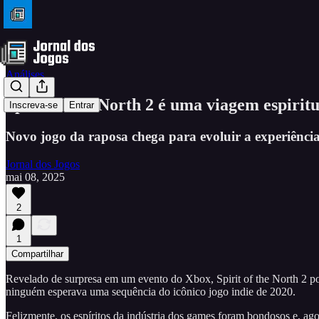
Análises
Spirit of the North 2 é uma viagem espirit
Inscreva-se
Entrar
Novo jogo da raposa chega para evoluir a experiência 
Jornal dos Jogos
mai 08, 2025
2
1
Compartilhar
Revelado de surpresa em um evento do Xbox, Spirit of the North 2 po
ninguém esperava uma sequência do icônico jogo indie de 2020.
Felizmente, os espíritos da indústria dos games foram bondosos e, ago