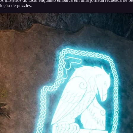
 os mistérios do local enquanto embarca em uma jornada recheada de be
lução de puzzles.