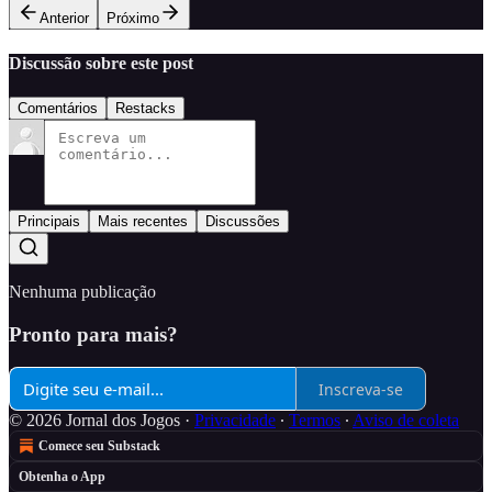
Anterior
Próximo
Discussão sobre este post
Comentários
Restacks
Principais
Mais recentes
Discussões
Nenhuma publicação
Pronto para mais?
Inscreva-se
© 2026 Jornal dos Jogos
·
Privacidade
∙
Termos
∙
Aviso de coleta
Comece seu Substack
Obtenha o App