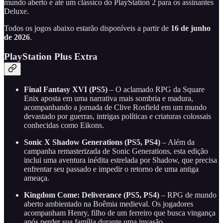
mundo aberto e até um clássico do PlayStation 2 para os assinantes
Deluxe.
Todos os jogos abaixo estarão disponíveis a partir de
16 de junho
de 2026
.
PlayStation Plus Extra
Final Fantasy XVI (PS5)
– O aclamado RPG da Square
Enix aposta em uma narrativa mais sombria e madura,
acompanhando a jornada de Clive Rosfield em um mundo
devastado por guerras, intrigas políticas e criaturas colossais
conhecidas como Eikons.
Sonic X Shadow Generations (PS5, PS4)
– Além da
campanha remasterizada de Sonic Generations, esta edição
inclui uma aventura inédita estrelada por Shadow, que precisa
enfrentar seu passado e impedir o retorno de uma antiga
ameaça.
Kingdom Come: Deliverance (PS5, PS4)
– RPG de mundo
aberto ambientado na Boêmia medieval. Os jogadores
acompanham Henry, filho de um ferreiro que busca vingança
após perder sua família durante uma invasão.