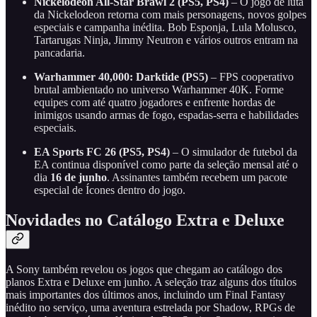
Nickelodeon All-Star Brawl 2 (PS5, PS4)
– O jogo de luta
da Nickelodeon retorna com mais personagens, novos golpes
especiais e campanha inédita. Bob Esponja, Lula Molusco,
Tartarugas Ninja, Jimmy Neutron e vários outros entram na
pancadaria.
Warhammer 40,000: Darktide (PS5)
– FPS cooperativo
brutal ambientado no universo Warhammer 40K. Forme
equipes com até quatro jogadores e enfrente hordas de
inimigos usando armas de fogo, espadas-serra e habilidades
especiais.
EA Sports FC 26 (PS5, PS4)
– O simulador de futebol da
EA continua disponível como parte da seleção mensal até o
dia
16 de junho
. Assinantes também recebem um pacote
especial de Ícones dentro do jogo.
Novidades no Catálogo Extra e Deluxe
A Sony também revelou os jogos que chegam ao catálogo dos
planos Extra e Deluxe em junho. A seleção traz alguns dos títulos
mais importantes dos últimos anos, incluindo um Final Fantasy
inédito no serviço, uma aventura estrelada por Shadow, RPGs de