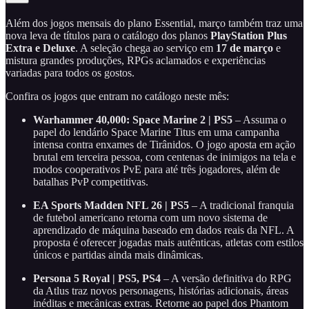
Além dos jogos mensais do plano Essential, março também traz uma
nova leva de títulos para o catálogo dos planos
PlayStation Plus
Extra e Deluxe
. A seleção chega ao serviço em
17 de março
e
mistura grandes produções, RPGs aclamados e experiências
variadas para todos os gostos.
Confira os jogos que entram no catálogo neste mês:
Warhammer 40,000: Space Marine 2 | PS5
– Assuma o
papel do lendário Space Marine Titus em uma campanha
intensa contra enxames de Tirânidos. O jogo aposta em ação
brutal em terceira pessoa, com centenas de inimigos na tela e
modos cooperativos PvE para até três jogadores, além de
batalhas PvP competitivas.
EA Sports Madden NFL 26 | PS5
– A tradicional franquia
de futebol americano retorna com um novo sistema de
aprendizado de máquina baseado em dados reais da NFL. A
proposta é oferecer jogadas mais autênticas, atletas com estilos
únicos e partidas ainda mais dinâmicas.
Persona 5 Royal | PS5, PS4
– A versão definitiva do RPG
da Atlus traz novos personagens, histórias adicionais, áreas
inéditas e mecânicas extras. Retorne ao papel dos Phantom