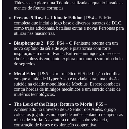
Thieves e explore uma Tóquio estilizada enquanto invade as
mentes de figuras corruptas.
Persona 5 Royal – Ultimate Edition | PS4
– Edição
completa que inclui o jogo base e diversos pacotes de DLC,
como trajes adicionais, batalhas extras e novas Personas para
utilizar nas masmorras.
Blasphemous 2 | PS5, PS4
– O Penitente retorna em um
novo capítulo da série de ação e plataforma com forte
inspiração em metroidvania. Enfrente inimigos grotescos e
chefes colossais enquanto explora um mundo sombrio cheio
de segredos.
Metal Eden | PS5
– Um frenético FPS de ficção científica
em que a unidade Hyper Aska é enviada para uma missão
suicida na cidade monolítica de Moebius. Espere combates
contra hordas de inimigos mecânicos e um enredo cheio de
mistérios tecnológicos.
The Lord of the Rings: Return to Moria | PS5
–
Ambientado no universo de O Senhor dos Anéis, o jogo
coloca os jogadores no papel de anões tentando recuperar as
minas de Moria. A aventura combina sobrevivência,
construção de bases e exploração cooperativa.